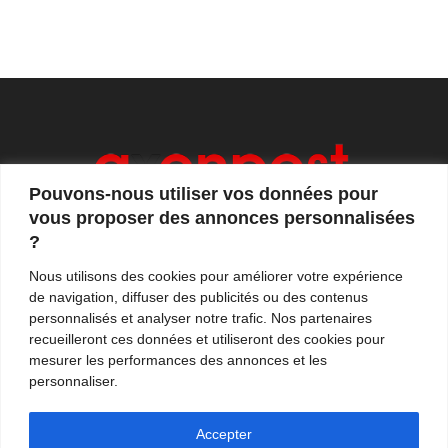
Pouvons-nous utiliser vos données pour
vous proposer des annonces personnalisées
?
Axonpost est votre magazine d'actualités, de débats
Nous utilisons des cookies pour améliorer votre expérience
et de tendances. Notre équipe de journalistes vous
de navigation, diffuser des publicités ou des contenus
propose quotidiennement de suivre l'actualité en
personnalisés et analyser notre trafic. Nos partenaires
France et à l'international.
recueilleront ces données et utiliseront des cookies pour
mesurer les performances des annonces et les
Contactez-nous:
contact@axonpost.com
personnaliser.
Accepter