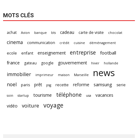
MOTS CLÉS
cadeau
achat
carte de visite
Avion
banque
bts
chocolat
cinema
communication
crédit
cuisine
déménagement
entreprise
football
enseignement
ecole
enfant
france
gouvernement
gateau
google
hiver
hollande
news
immobilier
imprimeur
maison
Marseille
noel
samsung
prêt
reforme
paris
recette
serie
psg
téléphone
tourisme
vacances
soin
startup
usa
voyage
voiture
vidéo