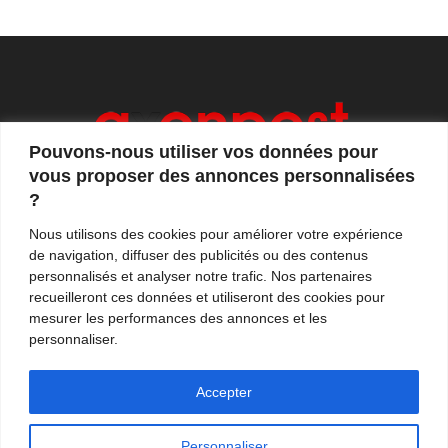
Pouvons-nous utiliser vos données pour
vous proposer des annonces personnalisées
?
Axonpost est votre magazine d'actualités, de débats
Nous utilisons des cookies pour améliorer votre expérience
et de tendances. Notre équipe de journalistes vous
de navigation, diffuser des publicités ou des contenus
propose quotidiennement de suivre l'actualité en
personnalisés et analyser notre trafic. Nos partenaires
France et à l'international.
recueilleront ces données et utiliseront des cookies pour
mesurer les performances des annonces et les
Contactez-nous:
contact@axonpost.com
personnaliser.
Accepter
Personnaliser