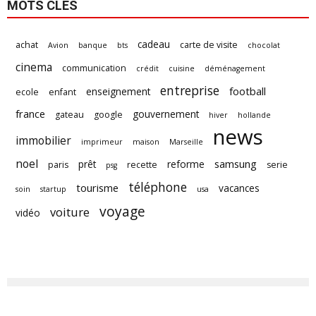
MOTS CLÉS
cadeau
achat
carte de visite
Avion
banque
bts
chocolat
cinema
communication
crédit
cuisine
déménagement
entreprise
football
enseignement
ecole
enfant
france
gouvernement
gateau
google
hiver
hollande
news
immobilier
imprimeur
maison
Marseille
noel
samsung
prêt
reforme
paris
recette
serie
psg
téléphone
tourisme
vacances
soin
startup
usa
voyage
voiture
vidéo