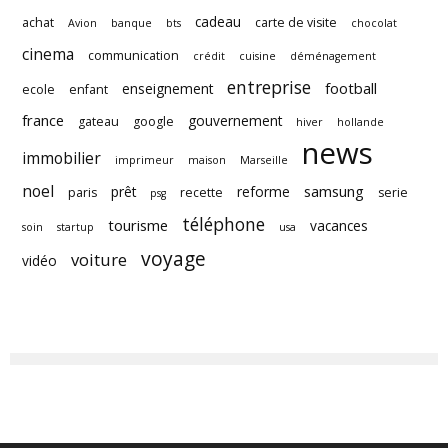
cadeau
achat
carte de visite
Avion
banque
bts
chocolat
cinema
communication
crédit
cuisine
déménagement
entreprise
football
enseignement
ecole
enfant
france
gouvernement
gateau
google
hiver
hollande
news
immobilier
imprimeur
maison
Marseille
noel
samsung
prêt
reforme
paris
recette
serie
psg
téléphone
tourisme
vacances
soin
startup
usa
voyage
voiture
vidéo