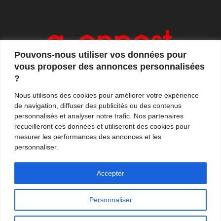
Pouvons-nous utiliser vos données pour
vous proposer des annonces personnalisées
?
Axonpost est votre magazine d'actualités, de débats
Nous utilisons des cookies pour améliorer votre expérience
et de tendances. Notre équipe de journalistes vous
de navigation, diffuser des publicités ou des contenus
propose quotidiennement de suivre l'actualité en
personnalisés et analyser notre trafic. Nos partenaires
France et à l'international.
recueilleront ces données et utiliseront des cookies pour
mesurer les performances des annonces et les
Contactez-nous:
contact@axonpost.com
personnaliser.
Accepter
Personnaliser
Mentions légales
Nos auteurs
Contacter Axonpost