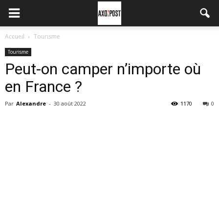
Accueil
Tourisme
Tourisme
Peut-on camper n’importe où
en France ?
Par
Alexandre
-
30 août 2022
1170
0