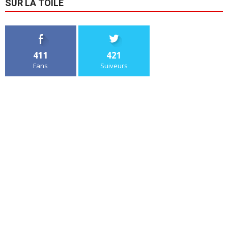
SUR LA TOILE
411
421
Fans
Suiveurs