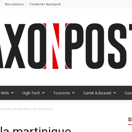
Nos auteurs
Contacter Axonpost
Web
High-Tech
Tourisme
Santé & Beauté
Gas
AxonPost
e comme destination de vacances
S
 la martinique