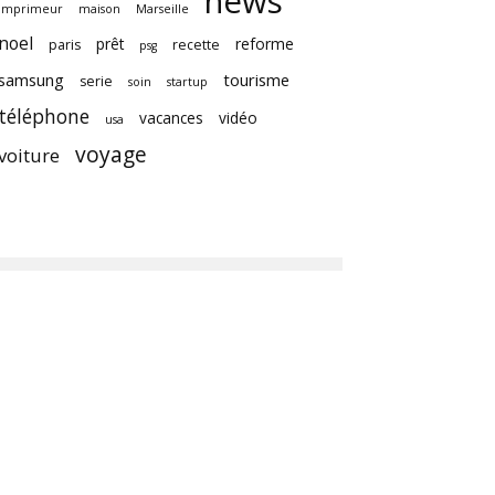
news
imprimeur
maison
Marseille
noel
prêt
reforme
paris
recette
psg
samsung
tourisme
serie
soin
startup
téléphone
vacances
vidéo
usa
voyage
voiture