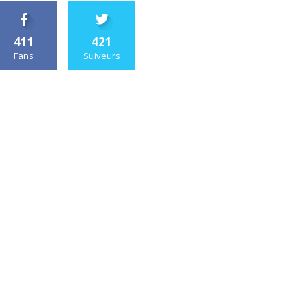
411
421
Fans
Suiveurs