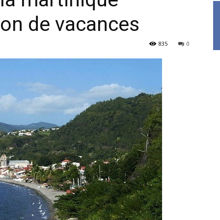
on de vacances
835
0