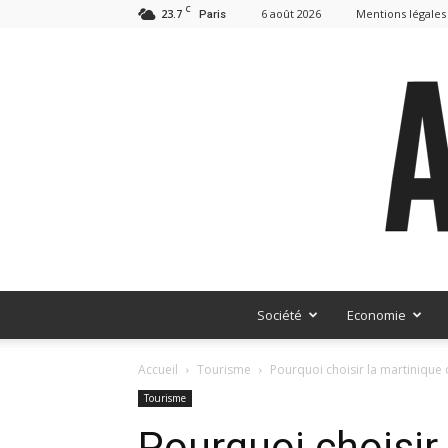
C
23.7
6 août 2026
Mentions légales
Paris
Société
Economie
Accueil
Tourisme
Pourquoi choisir la martiniqu
Tourisme
Pourquoi choisir