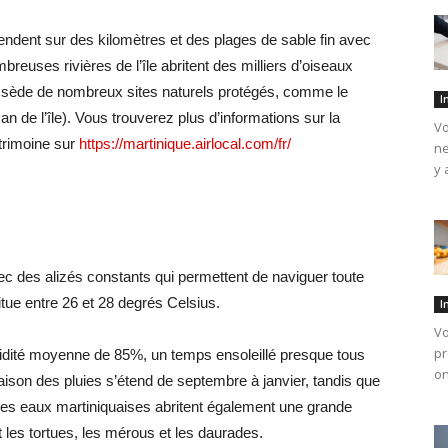
endent sur des kilomètres et des plages de sable fin avec
euses rivières de l’île abritent des milliers d’oiseaux
ossède de nombreux sites naturels protégés, comme le
I
n de l’île). Vous trouverez plus d’informations sur la
Vo
trimoine sur
https://martinique.airlocal.com/fr/
ne
y 
vec des alizés constants qui permettent de naviguer toute
tue entre 26 et 28 degrés Celsius.
I
Vo
pr
umidité moyenne de 85%, un temps ensoleillé presque tous
on
saison des pluies s’étend de septembre à janvier, tandis que
 Les eaux martiniquaises abritent également une grande
 les tortues, les mérous et les daurades.