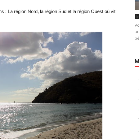
s : La région Nord, la région Sud et la région Ouest où vit
I
Vo
un
pé
M