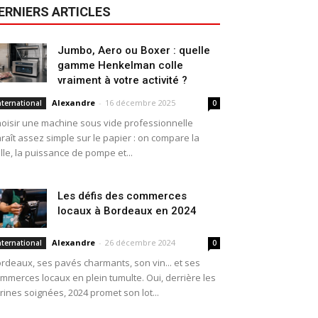
ERNIERS ARTICLES
Jumbo, Aero ou Boxer : quelle
gamme Henkelman colle
vraiment à votre activité ?
Alexandre
-
16 décembre 2025
nternational
0
oisir une machine sous vide professionnelle
raît assez simple sur le papier : on compare la
ille, la puissance de pompe et...
Les défis des commerces
locaux à Bordeaux en 2024
Alexandre
-
26 décembre 2024
nternational
0
rdeaux, ses pavés charmants, son vin... et ses
mmerces locaux en plein tumulte. Oui, derrière les
trines soignées, 2024 promet son lot...