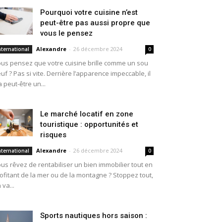
Pourquoi votre cuisine n’est
peut-être pas aussi propre que
vous le pensez
Alexandre
-
26 décembre 2024
nternational
0
us pensez que votre cuisine brille comme un sou
uf ? Pas si vite. Derrière l’apparence impeccable, il
a peut-être un...
Le marché locatif en zone
touristique : opportunités et
risques
Alexandre
-
26 décembre 2024
nternational
0
us rêvez de rentabiliser un bien immobilier tout en
ofitant de la mer ou de la montagne ? Stoppez tout,
 va...
Sports nautiques hors saison :