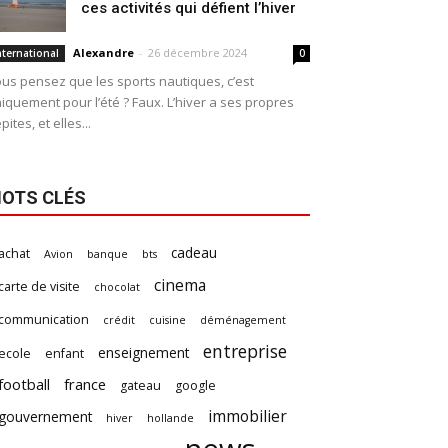
ces activités qui défient l’hiver
Alexandre
-
26 décembre 2024
nternational
0
us pensez que les sports nautiques, c’est
iquement pour l’été ? Faux. L’hiver a ses propres
pites, et elles...
OTS CLÉS
cadeau
achat
Avion
banque
bts
cinema
carte de visite
chocolat
communication
crédit
cuisine
déménagement
entreprise
enseignement
ecole
enfant
football
france
gateau
google
immobilier
gouvernement
hiver
hollande