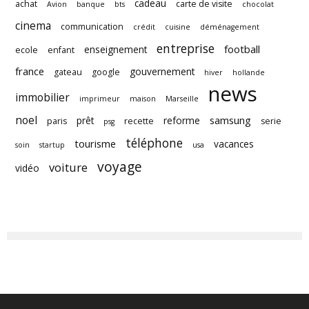
cadeau
achat
carte de visite
Avion
banque
bts
chocolat
cinema
communication
crédit
cuisine
déménagement
entreprise
football
enseignement
ecole
enfant
france
gouvernement
gateau
google
hiver
hollande
news
immobilier
imprimeur
maison
Marseille
noel
samsung
prêt
reforme
paris
recette
serie
psg
téléphone
tourisme
vacances
soin
startup
usa
voyage
voiture
vidéo