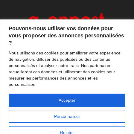
Pouvons-nous utiliser vos données pour
vous proposer des annonces personnalisées
?
Axonpost est votre magazine d'actualités, de débats
Nous utilisons des cookies pour améliorer votre expérience
et de tendances. Notre équipe de journalistes vous
de navigation, diffuser des publicités ou des contenus
propose quotidiennement de suivre l'actualité en
personnalisés et analyser notre trafic. Nos partenaires
France et à l'international.
recueilleront ces données et utiliseront des cookies pour
mesurer les performances des annonces et les
Contactez-nous:
contact@axonpost.com
personnaliser.
Accepter
Personnaliser
Mentions légales
Nos auteurs
Contacter Axonpost
Rejeter