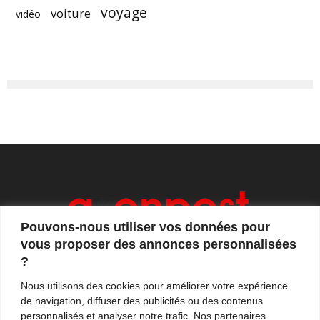
voyage
voiture
vidéo
Pouvons-nous utiliser vos données pour
vous proposer des annonces personnalisées
?
Axonpost est votre magazine d'actualités, de débats
Nous utilisons des cookies pour améliorer votre expérience
et de tendances. Notre équipe de journalistes vous
de navigation, diffuser des publicités ou des contenus
propose quotidiennement de suivre l'actualité en
personnalisés et analyser notre trafic. Nos partenaires
France et à l'international.