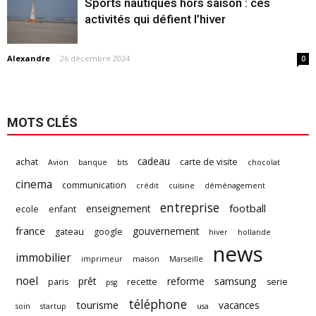
Sports nautiques hors saison : ces
activités qui défient l’hiver
Alexandre
-
26 décembre 2024
0
MOTS CLÉS
cadeau
achat
carte de visite
Avion
banque
bts
chocolat
cinema
communication
crédit
cuisine
déménagement
entreprise
football
enseignement
ecole
enfant
france
gouvernement
gateau
google
hiver
hollande
news
immobilier
imprimeur
maison
Marseille
noel
samsung
prêt
reforme
paris
recette
serie
psg
téléphone
tourisme
vacances
soin
startup
usa