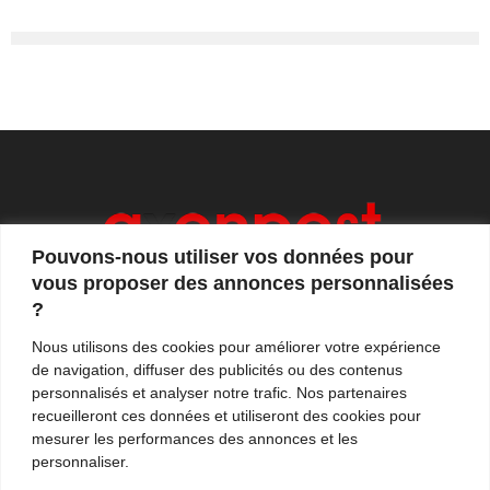
Pouvons-nous utiliser vos données pour
vous proposer des annonces personnalisées
?
Axonpost est votre magazine d'actualités, de débats
Nous utilisons des cookies pour améliorer votre expérience
et de tendances. Notre équipe de journalistes vous
de navigation, diffuser des publicités ou des contenus
propose quotidiennement de suivre l'actualité en
personnalisés et analyser notre trafic. Nos partenaires
France et à l'international.
recueilleront ces données et utiliseront des cookies pour
mesurer les performances des annonces et les
Contactez-nous:
contact@axonpost.com
personnaliser.