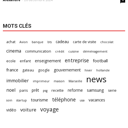
0
MOTS CLÉS
cadeau
achat
carte de visite
Avion
banque
bts
chocolat
cinema
communication
crédit
cuisine
déménagement
entreprise
football
enseignement
ecole
enfant
france
gouvernement
gateau
google
hiver
hollande
news
immobilier
imprimeur
maison
Marseille
noel
samsung
prêt
reforme
paris
recette
serie
psg
téléphone
tourisme
vacances
soin
startup
usa
voyage
voiture
vidéo