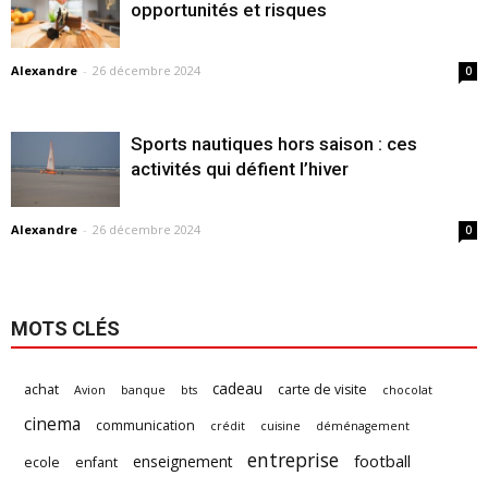
opportunités et risques
Alexandre
-
26 décembre 2024
0
Sports nautiques hors saison : ces
activités qui défient l’hiver
Alexandre
-
26 décembre 2024
0
MOTS CLÉS
cadeau
achat
carte de visite
Avion
banque
bts
chocolat
cinema
communication
crédit
cuisine
déménagement
entreprise
football
enseignement
ecole
enfant