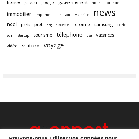
france
gouvernement
gateau
google
hiver
hollande
news
immobilier
imprimeur
maison
Marseille
noel
samsung
prêt
reforme
paris
recette
serie
psg
téléphone
tourisme
vacances
soin
startup
usa
voyage
voiture
vidéo
Pouvons-nous utiliser vos données pour