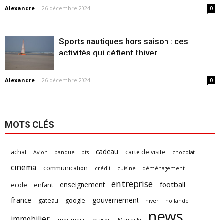
Alexandre
-
26 décembre 2024
0
Sports nautiques hors saison : ces
activités qui défient l’hiver
Alexandre
-
26 décembre 2024
0
MOTS CLÉS
cadeau
achat
carte de visite
Avion
banque
bts
chocolat
cinema
communication
crédit
cuisine
déménagement
entreprise
football
enseignement
ecole
enfant
france
gouvernement
gateau
google
hiver
hollande
news
immobilier
imprimeur
maison
Marseille