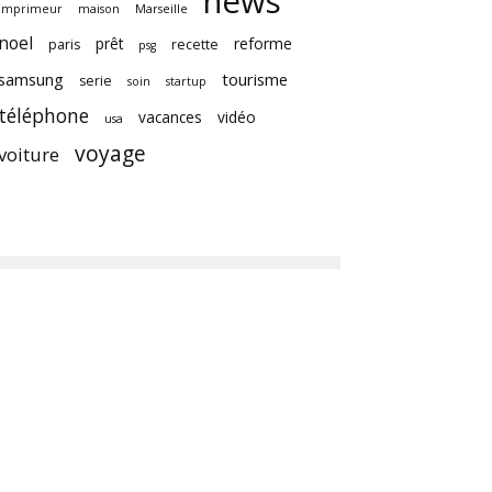
news
imprimeur
maison
Marseille
noel
prêt
reforme
paris
recette
psg
samsung
tourisme
serie
soin
startup
téléphone
vacances
vidéo
usa
voyage
voiture