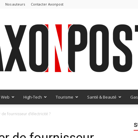
Nos auteurs
Contacter Axonpost
Web
High-Tech
Tourisme
Santé & Beauté
Gas
AxonPost
e fournisseur d’électricité ?
S
 de fournisseur