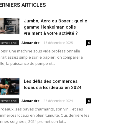
ERNIERS ARTICLES
Jumbo, Aero ou Boxer : quelle
gamme Henkelman colle
vraiment à votre activité ?
Alexandre
-
16 décembre 2025
nternational
0
oisir une machine sous vide professionnelle
raît assez simple sur le papier : on compare la
ille, la puissance de pompe et...
Les défis des commerces
locaux à Bordeaux en 2024
Alexandre
-
26 décembre 2024
nternational
0
rdeaux, ses pavés charmants, son vin... et ses
mmerces locaux en plein tumulte. Oui, derrière les
trines soignées, 2024 promet son lot...