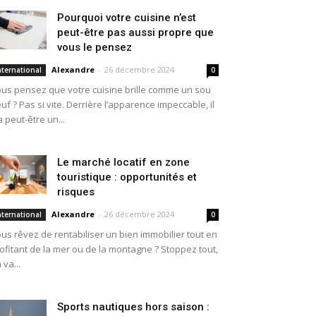
Pourquoi votre cuisine n’est
peut-être pas aussi propre que
vous le pensez
Alexandre
-
26 décembre 2024
nternational
0
us pensez que votre cuisine brille comme un sou
uf ? Pas si vite. Derrière l’apparence impeccable, il
a peut-être un...
Le marché locatif en zone
touristique : opportunités et
risques
Alexandre
-
26 décembre 2024
nternational
0
us rêvez de rentabiliser un bien immobilier tout en
ofitant de la mer ou de la montagne ? Stoppez tout,
 va...
Sports nautiques hors saison :