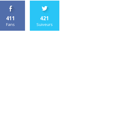
411
421
Fans
Suiveurs