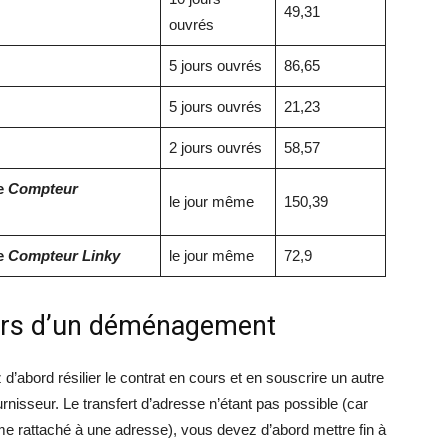
49,31
ouvrés
5 jours ouvrés
86,65
5 jours ouvrés
21,23
2 jours ouvrés
58,57
e
Compteur
le jour même
150,39
e
Compteur Linky
le jour même
72,9
lors d’un déménagement
abord résilier le contrat en cours et en souscrire un autre
isseur. Le transfert d’adresse n’étant pas possible (car
ême rattaché à une adresse), vous devez d’abord mettre fin à