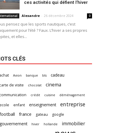
ces activités qui défient l’hiver
Alexandre
-
26 décembre 2024
nternational
0
us pensez que les sports nautiques, c’est
iquement pour l’été ? Faux. L’hiver a ses propres
pites, et elles...
OTS CLÉS
cadeau
achat
Avion
banque
bts
cinema
carte de visite
chocolat
communication
crédit
cuisine
déménagement
entreprise
enseignement
ecole
enfant
football
france
gateau
google
immobilier
gouvernement
hiver
hollande