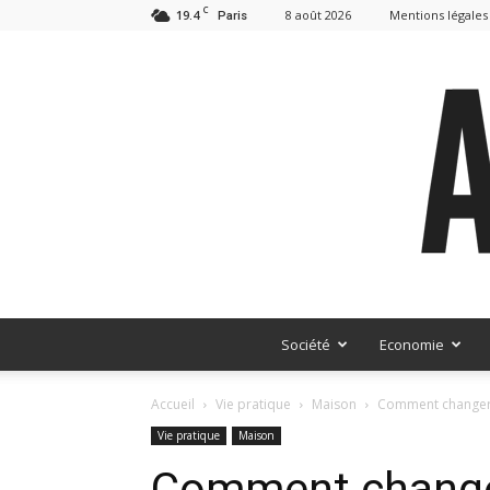
C
19.4
8 août 2026
Mentions légales
Paris
Société
Economie
Accueil
Vie pratique
Maison
Comment changer d
Vie pratique
Maison
Comment changer