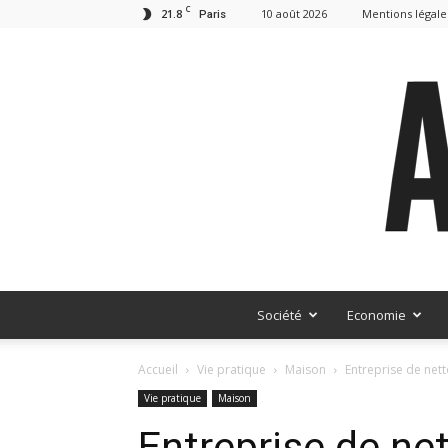
C
21.8
10 août 2026
Mentions légale
Paris
Société
Economie
Accueil
Vie pratique
Maison
Entreprise de nett
Vie pratique
Maison
Entreprise de net