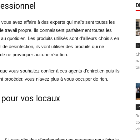
fessionnel
D
vous avez affaire à des experts qui maîtrisent toutes les
e travail propre. Ils connaissent parfaitement toutes les
au quotidien. Les produits utilisés sont d’ailleurs choisis en
I
e désinfection, ils vont utiliser des produits qui ne
Ch
de ne provoquer aucune réaction.
pa
ta
que vous souhaitez confier à ces agents d’entretien puis ils
ent procéder, vous n’avez plus à vous occuper de rien.
 pour vos locaux
I
Bo
co
vi
Si vous décidez d’embaucher une personne pour faire le