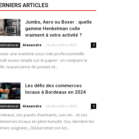
ERNIERS ARTICLES
Jumbo, Aero ou Boxer : quelle
gamme Henkelman colle
vraiment à votre activité ?
Alexandre
-
16 décembre 2025
nternational
0
oisir une machine sous vide professionnelle
raît assez simple sur le papier : on compare la
ille, la puissance de pompe et...
Les défis des commerces
locaux à Bordeaux en 2024
Alexandre
-
26 décembre 2024
nternational
0
rdeaux, ses pavés charmants, son vin... et ses
mmerces locaux en plein tumulte. Oui, derrière les
trines soignées, 2024 promet son lot...