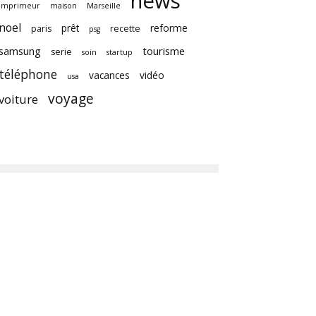
news
imprimeur
maison
Marseille
noel
prêt
reforme
paris
recette
psg
samsung
tourisme
serie
soin
startup
téléphone
vacances
vidéo
usa
voyage
voiture