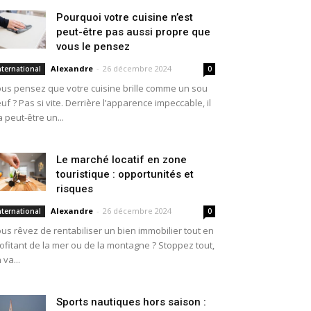
Pourquoi votre cuisine n’est
peut-être pas aussi propre que
vous le pensez
Alexandre
-
26 décembre 2024
nternational
0
us pensez que votre cuisine brille comme un sou
uf ? Pas si vite. Derrière l’apparence impeccable, il
a peut-être un...
Le marché locatif en zone
touristique : opportunités et
risques
Alexandre
-
26 décembre 2024
nternational
0
us rêvez de rentabiliser un bien immobilier tout en
ofitant de la mer ou de la montagne ? Stoppez tout,
 va...
Sports nautiques hors saison :