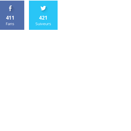
411
421
Fans
Suiveurs