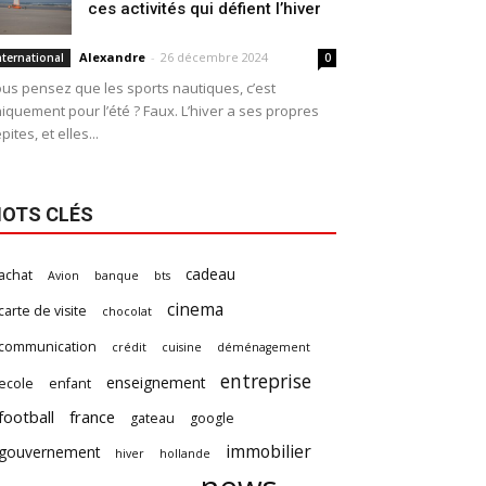
ces activités qui défient l’hiver
Alexandre
-
26 décembre 2024
nternational
0
us pensez que les sports nautiques, c’est
iquement pour l’été ? Faux. L’hiver a ses propres
pites, et elles...
OTS CLÉS
cadeau
achat
Avion
banque
bts
cinema
carte de visite
chocolat
communication
crédit
cuisine
déménagement
entreprise
enseignement
ecole
enfant
football
france
gateau
google
immobilier
gouvernement
hiver
hollande