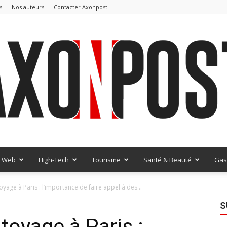
s
Nos auteurs
Contacter Axonpost
Web
High-Tech
Tourisme
Santé & Beauté
Gas
AxonPost
oyage à Paris : l’importance de faire appel à des...
S
toyage à Paris :