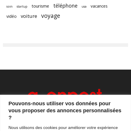
téléphone
tourisme
vacances
soin
startup
usa
voyage
voiture
vidéo
Pouvons-nous utiliser vos données pour
vous proposer des annonces personnalisées
?
Axonpost est votre magazine d'actualités, de débats
Nous utilisons des cookies pour améliorer votre expérience
et de tendances. Notre équipe de journalistes vous