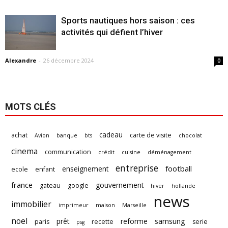
Sports nautiques hors saison : ces
activités qui défient l’hiver
Alexandre
-
26 décembre 2024
0
MOTS CLÉS
cadeau
achat
carte de visite
Avion
banque
bts
chocolat
cinema
communication
crédit
cuisine
déménagement
entreprise
football
enseignement
ecole
enfant
france
gouvernement
gateau
google
hiver
hollande
news
immobilier
imprimeur
maison
Marseille
noel
samsung
prêt
reforme
paris
recette
serie
psg