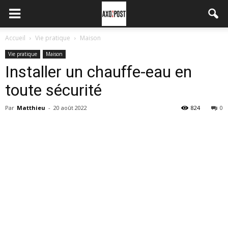
Accueil
Vie pratique
Maison
Vie pratique
Maison
Installer un chauffe-eau en
toute sécurité
Par
Matthieu
-
20 août 2022
824
0