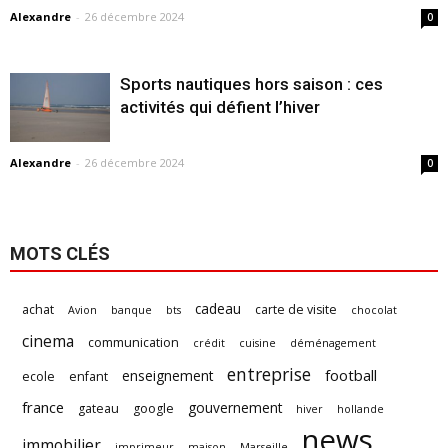
Alexandre
-
26 décembre 2024
0
Sports nautiques hors saison : ces
activités qui défient l’hiver
Alexandre
-
26 décembre 2024
0
MOTS CLÉS
cadeau
achat
carte de visite
Avion
banque
bts
chocolat
cinema
communication
crédit
cuisine
déménagement
entreprise
football
enseignement
ecole
enfant
france
gouvernement
gateau
google
hiver
hollande
news
immobilier
imprimeur
maison
Marseille