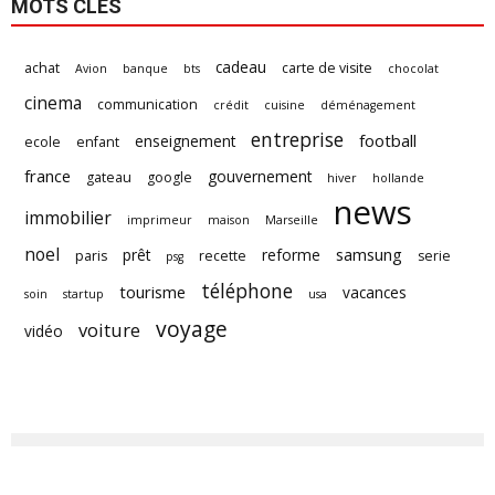
MOTS CLÉS
cadeau
achat
carte de visite
Avion
banque
bts
chocolat
cinema
communication
crédit
cuisine
déménagement
entreprise
football
enseignement
ecole
enfant
france
gouvernement
gateau
google
hiver
hollande
news
immobilier
imprimeur
maison
Marseille
noel
samsung
prêt
reforme
paris
recette
serie
psg
téléphone
tourisme
vacances
soin
startup
usa
voyage
voiture
vidéo