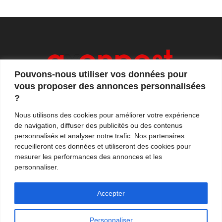
Pouvons-nous utiliser vos données pour
vous proposer des annonces personnalisées
?
Axonpost est votre magazine d'actualités, de débats
Nous utilisons des cookies pour améliorer votre expérience
et de tendances. Notre équipe de journalistes vous
de navigation, diffuser des publicités ou des contenus
propose quotidiennement de suivre l'actualité en
personnalisés et analyser notre trafic. Nos partenaires
France et à l'international.
recueilleront ces données et utiliseront des cookies pour
mesurer les performances des annonces et les
Contactez-nous:
contact@axonpost.com
personnaliser.
Accepter
Personnaliser