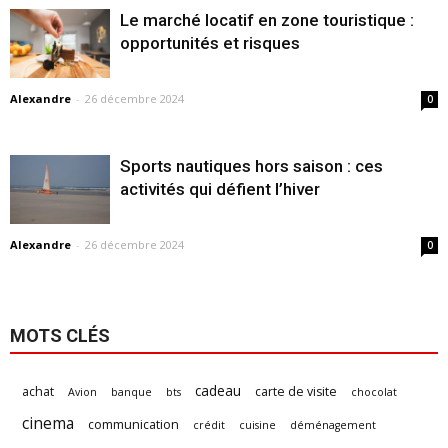
Le marché locatif en zone touristique :
opportunités et risques
Alexandre
-
26 décembre 2024
0
Sports nautiques hors saison : ces
activités qui défient l’hiver
Alexandre
-
26 décembre 2024
0
MOTS CLÉS
cadeau
achat
carte de visite
Avion
banque
bts
chocolat
cinema
communication
crédit
cuisine
déménagement