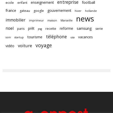
entreprise
football
enseignement
ecole
enfant
france
gouvernement
gateau
google
hiver
hollande
news
immobilier
imprimeur
maison
Marseille
noel
samsung
prêt
reforme
paris
recette
serie
psg
téléphone
tourisme
vacances
soin
startup
usa
voyage
voiture
vidéo