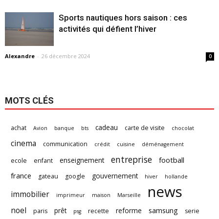
Sports nautiques hors saison : ces
activités qui défient l’hiver
Alexandre
-
26 décembre 2024
0
MOTS CLÉS
cadeau
achat
carte de visite
Avion
banque
bts
chocolat
cinema
communication
crédit
cuisine
déménagement
entreprise
football
enseignement
ecole
enfant
france
gouvernement
gateau
google
hiver
hollande
news
immobilier
imprimeur
maison
Marseille
noel
samsung
prêt
reforme
paris
recette
serie
psg