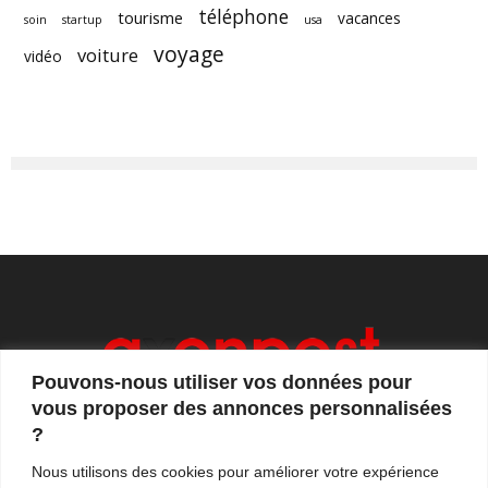
téléphone
tourisme
vacances
soin
startup
usa
voyage
voiture
vidéo
Pouvons-nous utiliser vos données pour
vous proposer des annonces personnalisées
?
Axonpost est votre magazine d'actualités, de débats
Nous utilisons des cookies pour améliorer votre expérience
et de tendances. Notre équipe de journalistes vous