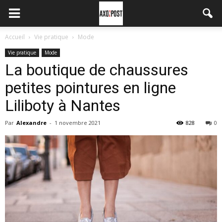
Accueil
Vie pratique
Mode
Vie pratique
Mode
La boutique de chaussures
petites pointures en ligne
Liliboty à Nantes
Par
Alexandre
-
1 novembre 2021
828
0