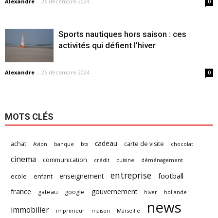
Alexandre
-
26 décembre 2024
0
Sports nautiques hors saison : ces
activités qui défient l’hiver
Alexandre
-
26 décembre 2024
0
MOTS CLÉS
cadeau
achat
carte de visite
Avion
banque
bts
chocolat
cinema
communication
crédit
cuisine
déménagement
entreprise
football
enseignement
ecole
enfant
france
gouvernement
gateau
google
hiver
hollande
news
immobilier
imprimeur
maison
Marseille