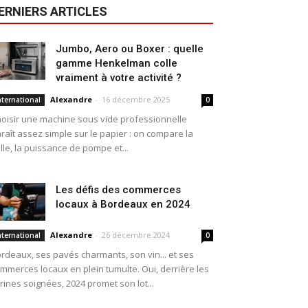
ERNIERS ARTICLES
Jumbo, Aero ou Boxer : quelle
gamme Henkelman colle
vraiment à votre activité ?
Alexandre
-
16 décembre 2025
nternational
0
oisir une machine sous vide professionnelle
raît assez simple sur le papier : on compare la
ille, la puissance de pompe et...
Les défis des commerces
locaux à Bordeaux en 2024
Alexandre
-
26 décembre 2024
nternational
0
rdeaux, ses pavés charmants, son vin... et ses
mmerces locaux en plein tumulte. Oui, derrière les
trines soignées, 2024 promet son lot...