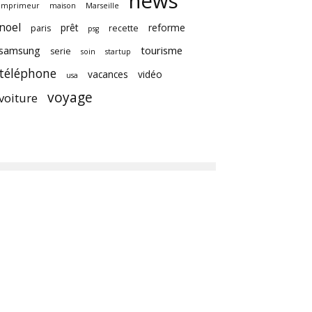
news
imprimeur
maison
Marseille
noel
prêt
reforme
paris
recette
psg
samsung
tourisme
serie
soin
startup
téléphone
vacances
vidéo
usa
voyage
voiture