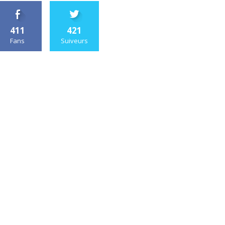
411
421
Fans
Suiveurs