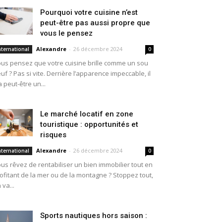
Pourquoi votre cuisine n’est
peut-être pas aussi propre que
vous le pensez
Alexandre
-
26 décembre 2024
nternational
0
us pensez que votre cuisine brille comme un sou
uf ? Pas si vite. Derrière l’apparence impeccable, il
a peut-être un...
Le marché locatif en zone
touristique : opportunités et
risques
Alexandre
-
26 décembre 2024
nternational
0
us rêvez de rentabiliser un bien immobilier tout en
ofitant de la mer ou de la montagne ? Stoppez tout,
 va...
Sports nautiques hors saison :