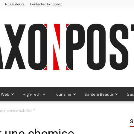
Nos auteurs
Contacter Axonpost
Web
High-Tech
Tourisme
Santé & Beauté
Gas
AxonPost
e chemise habillée ?
S
 une chemise