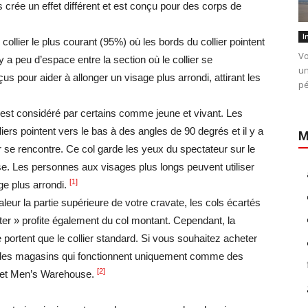
 crée un effet différent et est conçu pour des corps de
I
 collier le plus courant (95%) où les bords du collier pointent
Vo
y a peu d’espace entre la section où le collier se
un
us pour aider à allonger un visage plus arrondi, attirant les
pé
t est considéré par certains comme jeune et vivant. Les
liers pointent vers le bas à des angles de 90 degrés et il y a
M
er se rencontre. Ce col garde les yeux du spectateur sur le
se. Les personnes aux visages plus longs peuvent utiliser
[1]
age plus arrondi.
eur la partie supérieure de votre cravate, les cols écartés
ster » profite également du col montant. Cependant, la
portent que le collier standard. Si vous souhaitez acheter
 des magasins qui fonctionnent uniquement comme des
[2]
 et Men’s Warehouse.