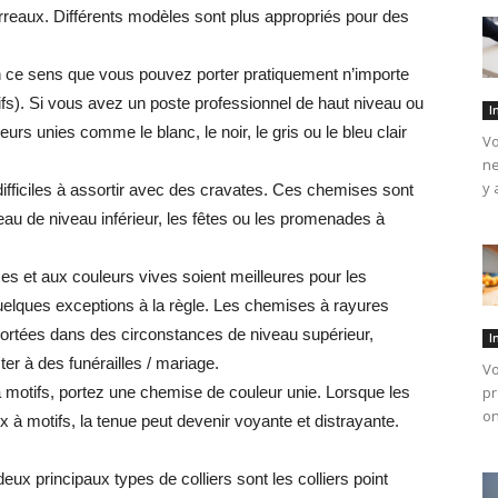
arreaux. Différents modèles sont plus appropriés pour des
 ce sens que vous pouvez porter pratiquement n’importe
ifs). Si vous avez un poste professionnel de haut niveau ou
I
urs unies comme le blanc, le noir, le gris ou le bleu clair
Vo
ne
y 
ifficiles à assortir avec des cravates. Ces chemises sont
au de niveau inférieur, les fêtes ou les promenades à
s et aux couleurs vives soient meilleures pour les
uelques exceptions à la règle. Les chemises à rayures
 portées dans des circonstances de niveau supérieur,
I
er à des funérailles / mariage.
Vo
 motifs, portez une chemise de couleur unie. Lorsque les
pr
on
 à motifs, la tenue peut devenir voyante et distrayante.
eux principaux types de colliers sont les colliers point