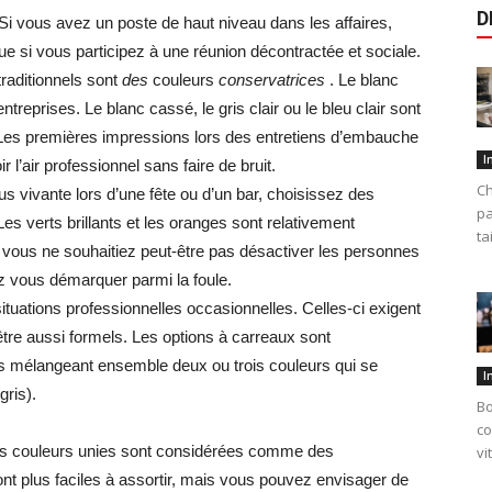
D
Si vous avez un poste de haut niveau dans les affaires,
ue si vous participez à une réunion décontractée et sociale.
raditionnels sont
des
couleurs
conservatrices
. Le blanc
ntreprises. Le blanc cassé, le gris clair ou le bleu clair sont
 Les premières impressions lors des entretiens d’embauche
I
 l’air professionnel sans faire de bruit.
Ch
s vivante lors d’une fête ou d’un bar, choisissez des
pa
es verts brillants et les oranges sont relativement
ta
 vous ne souhaitiez peut-être pas désactiver les personnes
z vous démarquer parmi la foule.
situations professionnelles occasionnelles. Celles-ci exigent
être aussi formels. Les options à carreaux sont
es mélangeant ensemble deux ou trois couleurs qui se
I
gris).
Bo
co
s couleurs unies sont considérées comme des
vi
ont plus faciles à assortir, mais vous pouvez envisager de