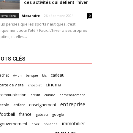
ces activités qui défient l’hiver
Alexandre
-
26 décembre 2024
nternational
0
us pensez que les sports nautiques, c’est
iquement pour l’été ? Faux. L’hiver a ses propres
pites, et elles...
OTS CLÉS
cadeau
achat
Avion
banque
bts
cinema
carte de visite
chocolat
communication
crédit
cuisine
déménagement
entreprise
enseignement
ecole
enfant
football
france
gateau
google
immobilier
gouvernement
hiver
hollande