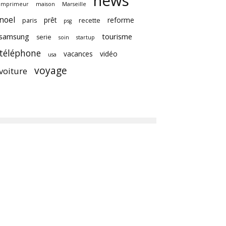
news
imprimeur
maison
Marseille
noel
prêt
reforme
paris
recette
psg
samsung
tourisme
serie
soin
startup
téléphone
vacances
vidéo
usa
voyage
voiture