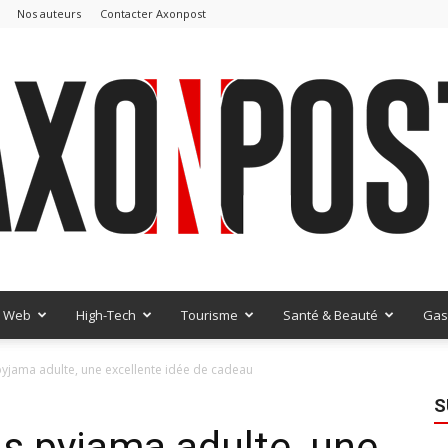
Nos auteurs
Contacter Axonpost
Web
High-Tech
Tourisme
Santé & Beauté
Gas
AxonPost
yjama adulte, une excellente idée de cadeau
S
s pyjama adulte, une