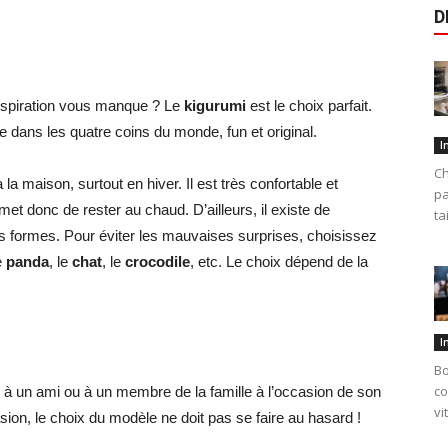
D
inspiration vous manque ? Le
kigurumi
est le choix parfait.
 dans les quatre coins du monde, fun et original.
I
Ch
a maison, surtout en hiver. Il est très confortable et
pa
rmet donc de rester au chaud. D’ailleurs, il existe de
ta
s formes. Pour éviter les mauvaises surprises, choisissez
le
panda
, le
chat
, le
crocodile
, etc. Le choix dépend de la
I
Bo
co
à un ami ou à un membre de la famille à l’occasion de son
vi
asion, le choix du modèle ne doit pas se faire au hasard !