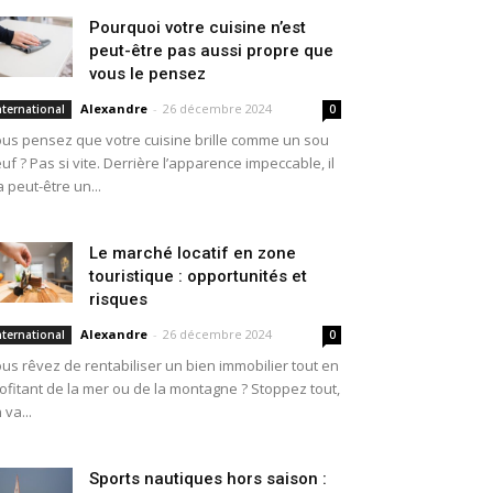
Pourquoi votre cuisine n’est
peut-être pas aussi propre que
vous le pensez
Alexandre
-
26 décembre 2024
nternational
0
us pensez que votre cuisine brille comme un sou
uf ? Pas si vite. Derrière l’apparence impeccable, il
a peut-être un...
Le marché locatif en zone
touristique : opportunités et
risques
Alexandre
-
26 décembre 2024
nternational
0
us rêvez de rentabiliser un bien immobilier tout en
ofitant de la mer ou de la montagne ? Stoppez tout,
 va...
Sports nautiques hors saison :