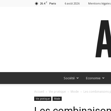
C
26.4
6 août 2026
Mentions légales
Paris
Société
Economie
Accueil
Vie pratique
Mode
Les combinaisons p
Vie pratique
Mode
Les combinaison