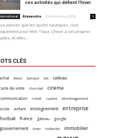
ces activités qui défient l’hiver
Alexandre
-
26 décembre 2024
nternational
0
us pensez que les sports nautiques, c’est
iquement pour l’été ? Faux. L’hiver a ses propres
pites, et elles...
OTS CLÉS
cadeau
achat
Avion
banque
bts
cinema
carte de visite
chocolat
communication
crédit
cuisine
déménagement
entreprise
enseignement
ecole
enfant
football
france
gateau
google
immobilier
gouvernement
hiver
hollande