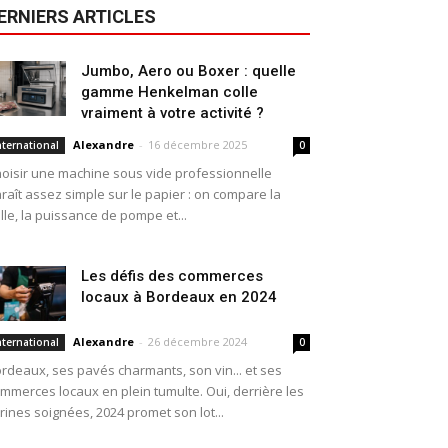
ERNIERS ARTICLES
Jumbo, Aero ou Boxer : quelle
gamme Henkelman colle
vraiment à votre activité ?
Alexandre
-
16 décembre 2025
nternational
0
oisir une machine sous vide professionnelle
raît assez simple sur le papier : on compare la
ille, la puissance de pompe et...
Les défis des commerces
locaux à Bordeaux en 2024
Alexandre
-
26 décembre 2024
nternational
0
rdeaux, ses pavés charmants, son vin... et ses
mmerces locaux en plein tumulte. Oui, derrière les
trines soignées, 2024 promet son lot...