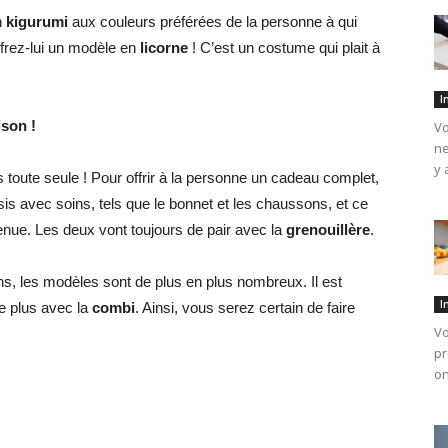
n
kigurumi
aux couleurs préférées de la personne à qui
offrez-lui un modèle en
licorne
! C’est un costume qui plait à
I
ison !
Vo
ne
y 
toute seule ! Pour offrir à la personne un cadeau complet,
sis avec soins, tels que le bonnet et les chaussons, et ce
tenue. Les deux vont toujours de pair avec la
grenouillère
.
 les modèles sont de plus en plus nombreux. Il est
I
le plus avec la
combi
. Ainsi, vous serez certain de faire
Vo
pr
on