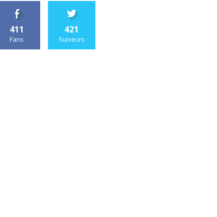
411
421
Fans
Suiveurs