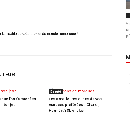
I
Vo
un
r l'actualité des Startups et du monde numérique !
pé
M
AUTEUR
Beauté
 que l’on t’a cachées
Les 6 meilleures dupes de vos
ir ton jean
marques préférées : Chanel,
Hermès, YSL et plus…