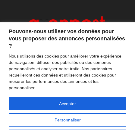
Pouvons-nous utiliser vos données pour
vous proposer des annonces personnalisées
?
Axonpost est votre magazine d'actualités, de débats
Nous utilisons des cookies pour améliorer votre expérience
et de tendances. Notre équipe de journalistes vous
de navigation, diffuser des publicités ou des contenus
propose quotidiennement de suivre l'actualité en
personnalisés et analyser notre trafic. Nos partenaires
France et à l'international.
recueilleront ces données et utiliseront des cookies pour
mesurer les performances des annonces et les
Contactez-nous:
contact@axonpost.com
personnaliser.
Accepter
Personnaliser
Mentions légales
Nos auteurs
Contacter Axonpost