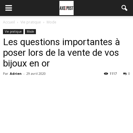
Accueil
Vie pratique
Mode
Vie pratique
Mode
Les questions importantes à
poser lors de la vente de vos
bijoux en or
Par
Adrien
-
29 avril 2020
1117
0