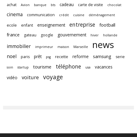
cadeau
achat
carte de visite
Avion
banque
bts
chocolat
cinema
communication
crédit
cuisine
déménagement
entreprise
football
enseignement
ecole
enfant
france
gouvernement
gateau
google
hiver
hollande
news
immobilier
imprimeur
maison
Marseille
noel
samsung
prêt
reforme
paris
recette
serie
psg
téléphone
tourisme
vacances
soin
startup
usa
voyage
voiture
vidéo