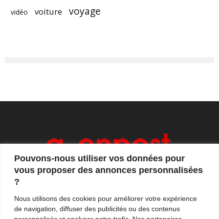
voyage
voiture
vidéo
Pouvons-nous utiliser vos données pour
vous proposer des annonces personnalisées
?
Axonpost est votre magazine d'actualités, de débats
Nous utilisons des cookies pour améliorer votre expérience
et de tendances. Notre équipe de journalistes vous
de navigation, diffuser des publicités ou des contenus
propose quotidiennement de suivre l'actualité en
personnalisés et analyser notre trafic. Nos partenaires