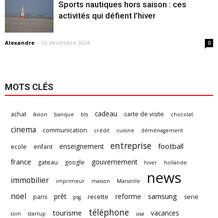
Sports nautiques hors saison : ces
activités qui défient l’hiver
Alexandre
-
26 décembre 2024
0
MOTS CLÉS
cadeau
achat
carte de visite
Avion
banque
bts
chocolat
cinema
communication
crédit
cuisine
déménagement
entreprise
football
enseignement
ecole
enfant
france
gouvernement
gateau
google
hiver
hollande
news
immobilier
imprimeur
maison
Marseille
noel
samsung
prêt
reforme
paris
recette
serie
psg
téléphone
tourisme
vacances
soin
startup
usa