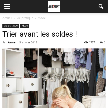
Accueil
Vie pratique
Mode
Vie pratique
Mode
Trier avant les soldes !
Par
Anne
-
5 janvier 2016
1777
0