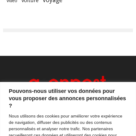
voiture
vidéo
Pouvons-nous utiliser vos données pour
vous proposer des annonces personnalisées
?
Axonpost est votre magazine d'actualités, de débats
Nous utilisons des cookies pour améliorer votre expérience
et de tendances. Notre équipe de journalistes vous
de navigation, diffuser des publicités ou des contenus
propose quotidiennement de suivre l'actualité en
personnalisés et analyser notre trafic. Nos partenaires
France et à l'international.
recueilleront ces données et utiliseront des cookies pour