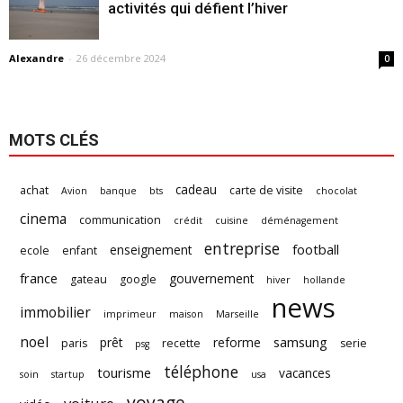
activités qui défient l’hiver
Alexandre
-
26 décembre 2024
0
MOTS CLÉS
cadeau
achat
carte de visite
Avion
banque
bts
chocolat
cinema
communication
crédit
cuisine
déménagement
entreprise
football
enseignement
ecole
enfant
france
gouvernement
gateau
google
hiver
hollande
news
immobilier
imprimeur
maison
Marseille
noel
samsung
prêt
reforme
paris
recette
serie
psg
téléphone
tourisme
vacances
soin
startup
usa
voyage