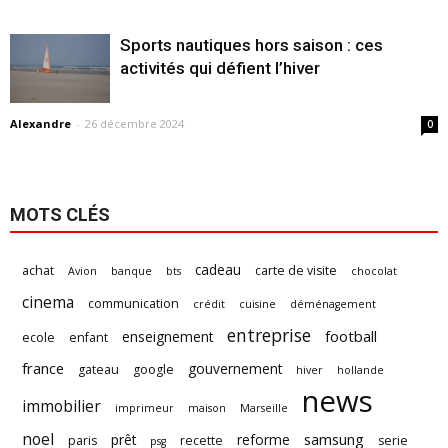
Sports nautiques hors saison : ces
activités qui défient l’hiver
Alexandre
-
26 décembre 2024
0
MOTS CLÉS
cadeau
achat
carte de visite
Avion
banque
bts
chocolat
cinema
communication
crédit
cuisine
déménagement
entreprise
football
enseignement
ecole
enfant
france
gouvernement
gateau
google
hiver
hollande
news
immobilier
imprimeur
maison
Marseille
noel
samsung
prêt
reforme
paris
recette
serie
psg