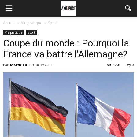
Accueil
Vie pratique
Sport
Vie pratique
Sport
Coupe du monde : Pourquoi la
France va battre l’Allemagne?
Par
Matthieu
-
4 juillet 2014
1778
0