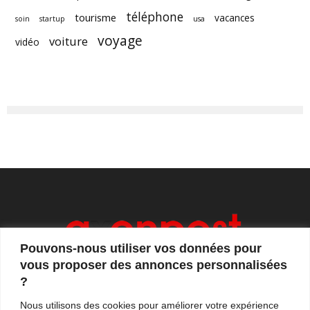
téléphone
tourisme
vacances
soin
startup
usa
voyage
voiture
vidéo
Pouvons-nous utiliser vos données pour
vous proposer des annonces personnalisées
?
Axonpost est votre magazine d'actualités, de débats
Nous utilisons des cookies pour améliorer votre expérience
et de tendances. Notre équipe de journalistes vous