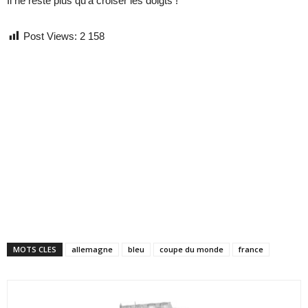
Il ne reste plus qu’à croiser les doigts !
Post Views:
2 158
MOTS CLES
allemagne
bleu
coupe du monde
france