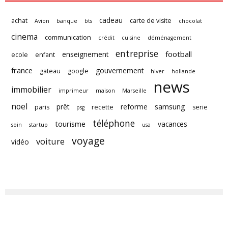
cadeau
achat
carte de visite
Avion
banque
bts
chocolat
cinema
communication
crédit
cuisine
déménagement
entreprise
football
enseignement
ecole
enfant
france
gouvernement
gateau
google
hiver
hollande
news
immobilier
imprimeur
maison
Marseille
noel
samsung
prêt
reforme
paris
recette
serie
psg
téléphone
tourisme
vacances
soin
startup
usa
voyage
voiture
vidéo