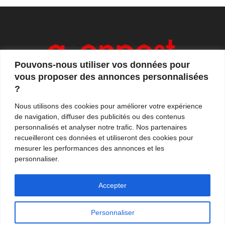
Pouvons-nous utiliser vos données pour
vous proposer des annonces personnalisées
?
Axonpost est votre magazine d'actualités, de débats
Nous utilisons des cookies pour améliorer votre expérience
et de tendances. Notre équipe de journalistes vous
de navigation, diffuser des publicités ou des contenus
propose quotidiennement de suivre l'actualité en
personnalisés et analyser notre trafic. Nos partenaires
France et à l'international.
recueilleront ces données et utiliseront des cookies pour
mesurer les performances des annonces et les
Contactez-nous:
contact@axonpost.com
personnaliser.
Accepter
Personnaliser