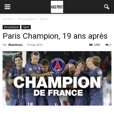
Accueil
Vie pratique
Sport
Vie pratique
Sport
Paris Champion, 19 ans après
Par
Matthieu
-
14 mai 2013
2299
0