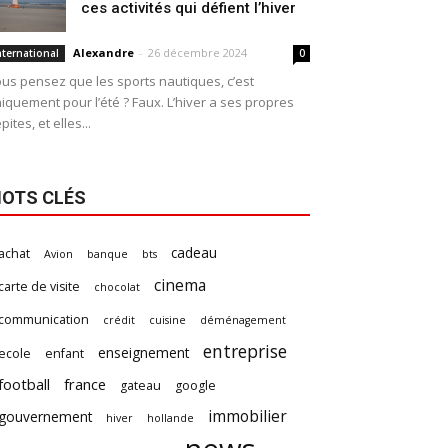
ces activités qui défient l’hiver
Alexandre
-
26 décembre 2024
nternational
0
us pensez que les sports nautiques, c’est
iquement pour l’été ? Faux. L’hiver a ses propres
pites, et elles...
OTS CLÉS
cadeau
achat
Avion
banque
bts
cinema
carte de visite
chocolat
communication
crédit
cuisine
déménagement
entreprise
enseignement
ecole
enfant
football
france
gateau
google
immobilier
gouvernement
hiver
hollande