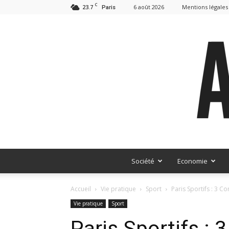
C
23.7
6 août 2026
Mentions légales
Paris
Société
Economie
Accueil
Vie pratique
Sport
Paris Sportifs : 3 C
Vie pratique
Sport
Paris Sportifs : 