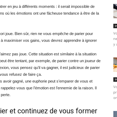
trer en jeu à différents moments : il serait impossible de
ions où les émotions ont une fâcheuse tendance à être de la
I
Vo
vori joue. Bien sûr, rien ne vous empêche de parier pour
ne
à maximiser vos gains, vous devrez apprendre à ignorer
y 
imez pas joue. Cette situation est similaire à la situation
peut être tentant, par exemple, de parier contre un joueur de
xion, vous pensez qu’il va gagner, il est judicieux de parier
 vous refusez de faire ça.
I
ès avoir gagné, une euphorie peut s’emparer de vous et
Vo
rappelez-vous que l’émotion est l’ennemie de la raison. Il
pr
 perte.
on
ier et continuez de vous former