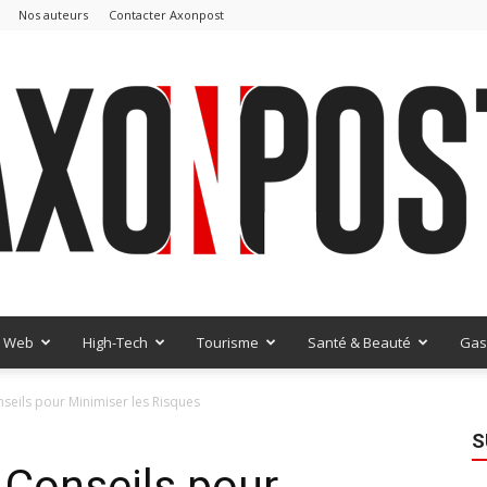
Nos auteurs
Contacter Axonpost
Web
High-Tech
Tourisme
Santé & Beauté
Gas
AxonPost
onseils pour Minimiser les Risques
S
3 Conseils pour