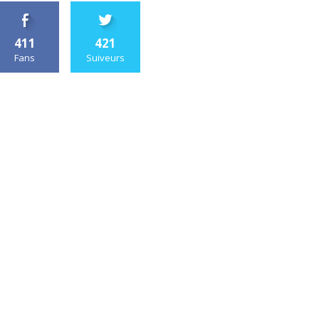
411
421
Fans
Suiveurs