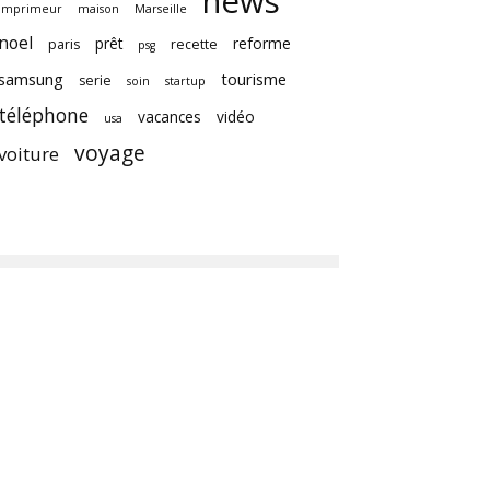
news
imprimeur
maison
Marseille
noel
prêt
reforme
paris
recette
psg
samsung
tourisme
serie
soin
startup
téléphone
vacances
vidéo
usa
voyage
voiture