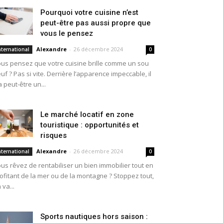
Pourquoi votre cuisine n’est
peut-être pas aussi propre que
vous le pensez
Alexandre
-
26 décembre 2024
nternational
0
us pensez que votre cuisine brille comme un sou
uf ? Pas si vite. Derrière l’apparence impeccable, il
a peut-être un...
Le marché locatif en zone
touristique : opportunités et
risques
Alexandre
-
26 décembre 2024
nternational
0
us rêvez de rentabiliser un bien immobilier tout en
ofitant de la mer ou de la montagne ? Stoppez tout,
 va...
Sports nautiques hors saison :