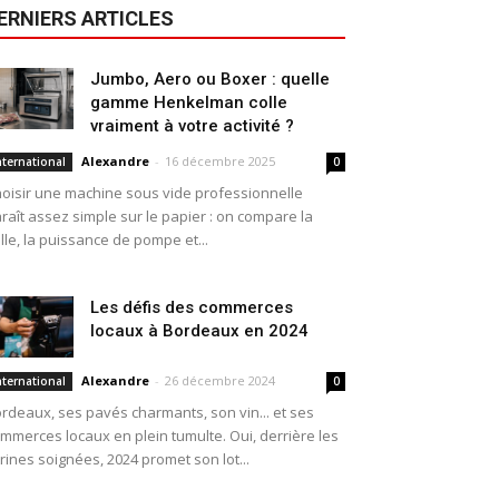
ERNIERS ARTICLES
Jumbo, Aero ou Boxer : quelle
gamme Henkelman colle
vraiment à votre activité ?
Alexandre
-
16 décembre 2025
nternational
0
oisir une machine sous vide professionnelle
raît assez simple sur le papier : on compare la
ille, la puissance de pompe et...
Les défis des commerces
locaux à Bordeaux en 2024
Alexandre
-
26 décembre 2024
nternational
0
rdeaux, ses pavés charmants, son vin... et ses
mmerces locaux en plein tumulte. Oui, derrière les
trines soignées, 2024 promet son lot...