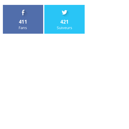
411
421
Fans
Suiveurs