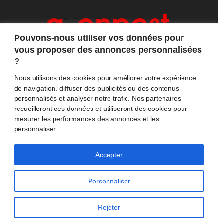
Pouvons-nous utiliser vos données pour
vous proposer des annonces personnalisées
?
Axonpost est votre magazine d'actualités, de débats
Nous utilisons des cookies pour améliorer votre expérience
et de tendances. Notre équipe de journalistes vous
de navigation, diffuser des publicités ou des contenus
propose quotidiennement de suivre l'actualité en
personnalisés et analyser notre trafic. Nos partenaires
France et à l'international.
recueilleront ces données et utiliseront des cookies pour
mesurer les performances des annonces et les
Contactez-nous:
contact@axonpost.com
personnaliser.
Accepter
Personnaliser
Mentions légales
Nos auteurs
Contacter Axonpost
Rejeter
© Tous droits réservés - Axonpost