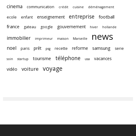
cinema
communication
crédit
cuisine
déménagement
entreprise
football
enseignement
ecole
enfant
france
gouvernement
gateau
google
hiver
hollande
news
immobilier
imprimeur
maison
Marseille
noel
samsung
prêt
reforme
paris
recette
serie
psg
téléphone
tourisme
vacances
soin
startup
usa
voyage
voiture
vidéo