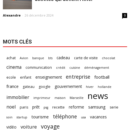
Alexandre
-
26 décembre 2024
0
MOTS CLÉS
cadeau
achat
carte de visite
Avion
banque
bts
chocolat
cinema
communication
crédit
cuisine
déménagement
entreprise
football
enseignement
ecole
enfant
france
gouvernement
gateau
google
hiver
hollande
news
immobilier
imprimeur
maison
Marseille
noel
samsung
prêt
reforme
paris
recette
serie
psg
téléphone
tourisme
vacances
soin
startup
usa
voyage
voiture
vidéo