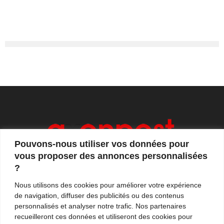
Pouvons-nous utiliser vos données pour
vous proposer des annonces personnalisées
?
Axonpost est votre magazine d'actualités, de débats
Nous utilisons des cookies pour améliorer votre expérience
et de tendances. Notre équipe de journalistes vous
de navigation, diffuser des publicités ou des contenus
propose quotidiennement de suivre l'actualité en
personnalisés et analyser notre trafic. Nos partenaires
France et à l'international.
recueilleront ces données et utiliseront des cookies pour