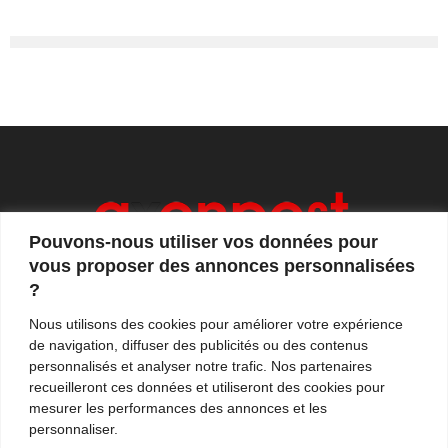
Pouvons-nous utiliser vos données pour
vous proposer des annonces personnalisées
?
Axonpost est votre magazine d'actualités, de débats
Nous utilisons des cookies pour améliorer votre expérience
et de tendances. Notre équipe de journalistes vous
de navigation, diffuser des publicités ou des contenus
propose quotidiennement de suivre l'actualité en
personnalisés et analyser notre trafic. Nos partenaires
France et à l'international.
recueilleront ces données et utiliseront des cookies pour
mesurer les performances des annonces et les
Contactez-nous:
contact@axonpost.com
personnaliser.