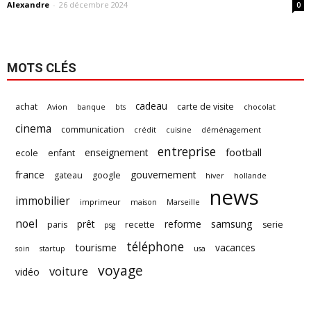
Alexandre
-
26 décembre 2024
0
MOTS CLÉS
cadeau
achat
carte de visite
Avion
banque
bts
chocolat
cinema
communication
crédit
cuisine
déménagement
entreprise
football
enseignement
ecole
enfant
france
gouvernement
gateau
google
hiver
hollande
news
immobilier
imprimeur
maison
Marseille
noel
samsung
prêt
reforme
paris
recette
serie
psg
téléphone
tourisme
vacances
soin
startup
usa
voyage
voiture
vidéo