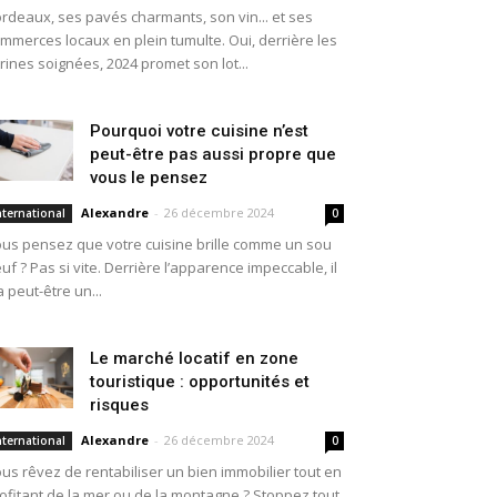
rdeaux, ses pavés charmants, son vin... et ses
mmerces locaux en plein tumulte. Oui, derrière les
trines soignées, 2024 promet son lot...
Pourquoi votre cuisine n’est
peut-être pas aussi propre que
vous le pensez
Alexandre
-
26 décembre 2024
nternational
0
us pensez que votre cuisine brille comme un sou
uf ? Pas si vite. Derrière l’apparence impeccable, il
a peut-être un...
Le marché locatif en zone
touristique : opportunités et
risques
Alexandre
-
26 décembre 2024
nternational
0
us rêvez de rentabiliser un bien immobilier tout en
ofitant de la mer ou de la montagne ? Stoppez tout,