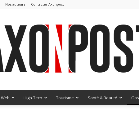
Nos auteurs
Contacter Axonpost
Web
High-Tech
Tourisme
Santé & Beauté
Gas
AxonPost