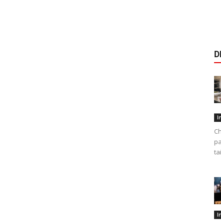
D
I
Ch
pa
ta
I