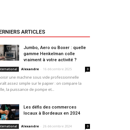
ERNIERS ARTICLES
Jumbo, Aero ou Boxer : quelle
gamme Henkelman colle
vraiment à votre activité ?
Alexandre
-
16 décembre 2025
nternational
0
oisir une machine sous vide professionnelle
raît assez simple sur le papier : on compare la
ille, la puissance de pompe et...
Les défis des commerces
locaux à Bordeaux en 2024
Alexandre
-
26 décembre 2024
nternational
0