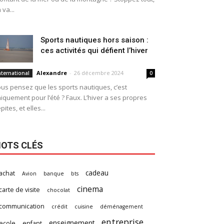
 va...
Sports nautiques hors saison :
ces activités qui défient l’hiver
Alexandre
-
26 décembre 2024
nternational
0
us pensez que les sports nautiques, c’est
iquement pour l’été ? Faux. L’hiver a ses propres
pites, et elles...
OTS CLÉS
cadeau
achat
Avion
banque
bts
cinema
carte de visite
chocolat
communication
crédit
cuisine
déménagement
entreprise
enseignement
ecole
enfant