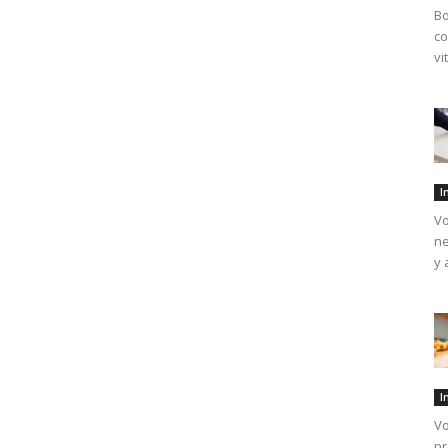
Bo
co
vi
I
Vo
ne
y 
I
Vo
pr