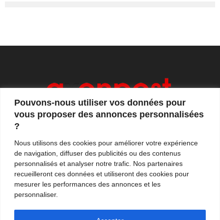
Pouvons-nous utiliser vos données pour
vous proposer des annonces personnalisées
?
Axonpost est votre magazine d'actualités, de débats
Nous utilisons des cookies pour améliorer votre expérience
et de tendances. Notre équipe de journalistes vous
de navigation, diffuser des publicités ou des contenus
propose quotidiennement de suivre l'actualité en
personnalisés et analyser notre trafic. Nos partenaires
France et à l'international.
recueilleront ces données et utiliseront des cookies pour
mesurer les performances des annonces et les
Contactez-nous:
contact@axonpost.com
personnaliser.