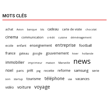
MOTS CLÉS
cadeau
achat
carte de visite
Avion
banque
bts
chocolat
cinema
communication
crédit
cuisine
déménagement
entreprise
football
enseignement
ecole
enfant
france
gouvernement
gateau
google
hiver
hollande
news
immobilier
imprimeur
maison
Marseille
noel
samsung
prêt
reforme
paris
recette
serie
psg
téléphone
tourisme
vacances
soin
startup
usa
voyage
voiture
vidéo