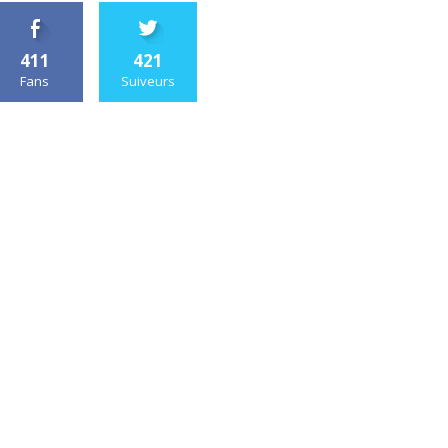
411
421
Fans
Suiveurs