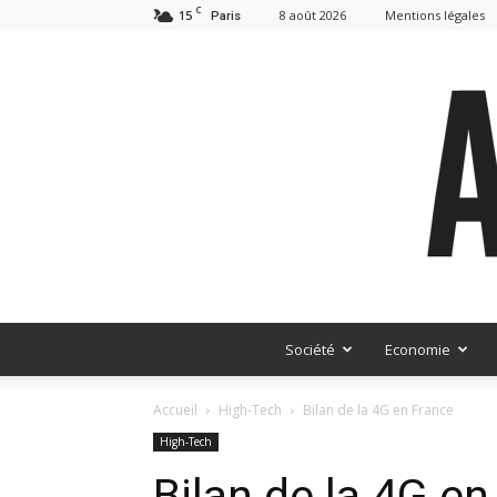
C
15
8 août 2026
Mentions légales
Paris
Société
Economie
Accueil
High-Tech
Bilan de la 4G en France
High-Tech
Bilan de la 4G en