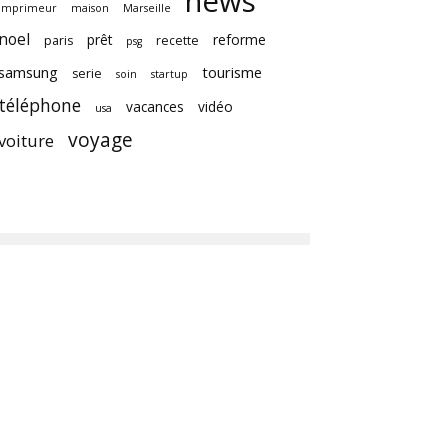
news
imprimeur
maison
Marseille
noel
prêt
reforme
paris
recette
psg
samsung
tourisme
serie
soin
startup
téléphone
vacances
vidéo
usa
voyage
voiture