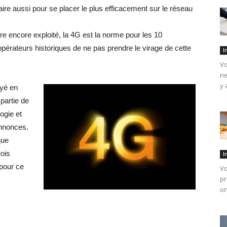
faire aussi pour se placer le plus efficacement sur le réseau
tre encore exploité, la 4G est la norme pour les 10
 opérateurs historiques de ne pas prendre le virage de cette
I
Vo
ne
y 
oyé en
partie de
ogie et
annonces.
que
ois
I
 pour ce
Vo
pr
on