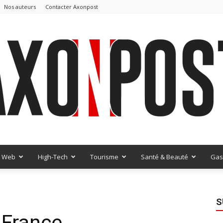
Nos auteurs
Contacter Axonpost
Web
High-Tech
Tourisme
Santé & Beauté
Gas
AxonPost
S
 France