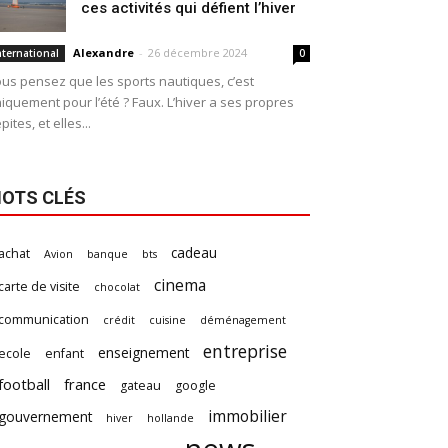
ces activités qui défient l’hiver
Alexandre
-
26 décembre 2024
nternational
0
us pensez que les sports nautiques, c’est
iquement pour l’été ? Faux. L’hiver a ses propres
pites, et elles...
OTS CLÉS
cadeau
achat
Avion
banque
bts
cinema
carte de visite
chocolat
communication
crédit
cuisine
déménagement
entreprise
enseignement
ecole
enfant
football
france
gateau
google
immobilier
gouvernement
hiver
hollande