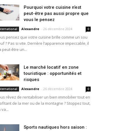
Pourquoi votre cuisine n’est
peut-être pas aussi propre que
vous le pensez
Alexandre
-
26 décembre 2024
nternational
0
us pensez que votre cuisine brille comme un sou
uf ? Pas si vite. Derrière l’apparence impeccable, il
a peut-être un...
Le marché locatif en zone
touristique : opportunités et
risques
Alexandre
-
26 décembre 2024
nternational
0
us rêvez de rentabiliser un bien immobilier tout en
ofitant de la mer ou de la montagne ? Stoppez tout,
 va...
Sports nautiques hors saison :