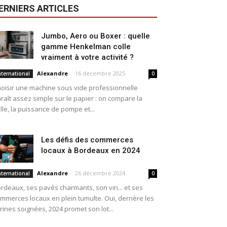
ERNIERS ARTICLES
Jumbo, Aero ou Boxer : quelle
gamme Henkelman colle
vraiment à votre activité ?
Alexandre
-
16 décembre 2025
nternational
0
oisir une machine sous vide professionnelle
raît assez simple sur le papier : on compare la
ille, la puissance de pompe et...
Les défis des commerces
locaux à Bordeaux en 2024
Alexandre
-
26 décembre 2024
nternational
0
rdeaux, ses pavés charmants, son vin... et ses
mmerces locaux en plein tumulte. Oui, derrière les
trines soignées, 2024 promet son lot...