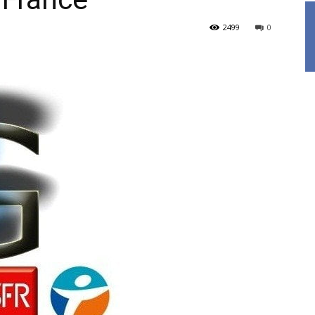
2499
0