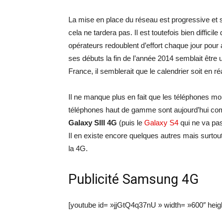
La mise en place du réseau est progressive et s
cela ne tardera pas. Il est toutefois bien difficil
opérateurs redoublent d’effort chaque jour pour 
ses débuts la fin de l’année 2014 semblait être u
France, il semblerait que le calendrier soit en ré
Il ne manque plus en fait que les téléphones mob
téléphones haut de gamme sont aujourd’hui comp
Galaxy SIII 4G
(puis le
Galaxy S4
qui ne va pa
Il en existe encore quelques autres mais surtout
la 4G.
Publicité Samsung 4G
[youtube id= »jjGtQ4q37nU » width= »600″ heig