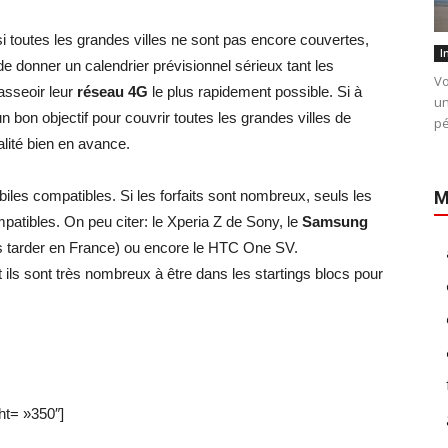
i toutes les grandes villes ne sont pas encore couvertes,
I
e de donner un calendrier prévisionnel sérieux tant les
Vo
asseoir leur
réseau 4G
le plus rapidement possible. Si à
un
n bon objectif pour couvrir toutes les grandes villes de
pé
alité bien en avance.
iles compatibles. Si les forfaits sont nombreux, seuls les
M
atibles. On peu citer: le Xperia Z de Sony, le
Samsung
s tarder en France) ou encore le HTC One SV.
 ils sont très nombreux à être dans les startings blocs pour
ht= »350″]