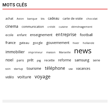
MOTS CLÉS
cadeau
achat
carte de visite
Avion
banque
bts
chocolat
cinema
communication
crédit
cuisine
déménagement
entreprise
football
enseignement
ecole
enfant
france
gouvernement
gateau
google
hiver
hollande
news
immobilier
imprimeur
maison
Marseille
noel
samsung
prêt
reforme
paris
recette
serie
psg
téléphone
tourisme
vacances
soin
startup
usa
voyage
voiture
vidéo