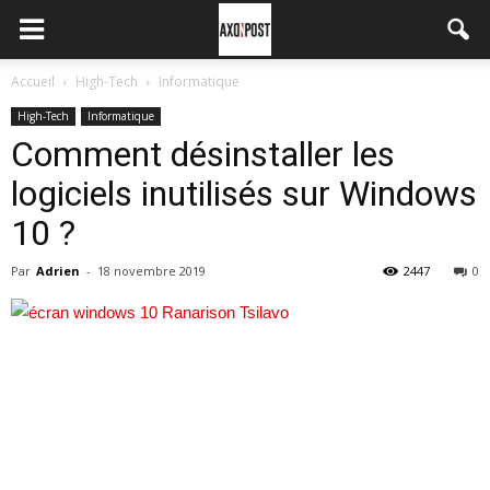
Accueil
High-Tech
Informatique
High-Tech
Informatique
Comment désinstaller les
logiciels inutilisés sur Windows
10 ?
Par
Adrien
-
18 novembre 2019
2447
0