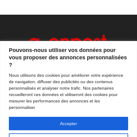
Pouvons-nous utiliser vos données pour
vous proposer des annonces personnalisées
?
Axonpost est votre magazine d'actualités, de débats
Nous utilisons des cookies pour améliorer votre expérience
et de tendances. Notre équipe de journalistes vous
de navigation, diffuser des publicités ou des contenus
propose quotidiennement de suivre l'actualité en
personnalisés et analyser notre trafic. Nos partenaires
France et à l'international.
recueilleront ces données et utiliseront des cookies pour
mesurer les performances des annonces et les
Contactez-nous:
contact@axonpost.com
personnaliser.
Accepter