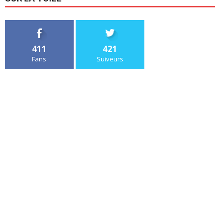
411
421
Fans
Suiveurs