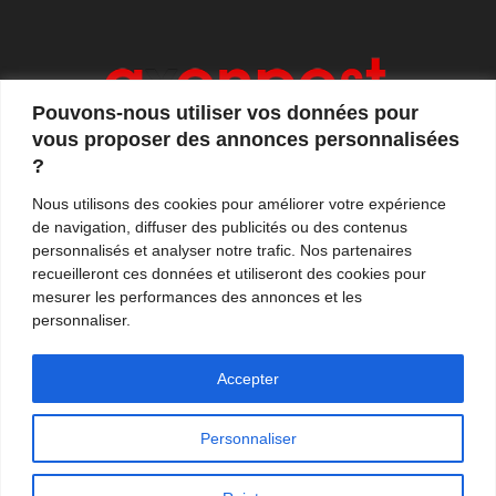
Pouvons-nous utiliser vos données pour
vous proposer des annonces personnalisées
?
Axonpost est votre magazine d'actualités, de débats
Nous utilisons des cookies pour améliorer votre expérience
et de tendances. Notre équipe de journalistes vous
de navigation, diffuser des publicités ou des contenus
propose quotidiennement de suivre l'actualité en
personnalisés et analyser notre trafic. Nos partenaires
France et à l'international.
recueilleront ces données et utiliseront des cookies pour
mesurer les performances des annonces et les
Contactez-nous:
contact@axonpost.com
personnaliser.
Accepter
Personnaliser
Mentions légales
Nos auteurs
Contacter Axonpost