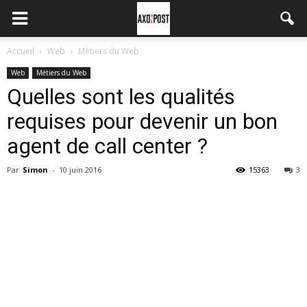
Accueil
Web
Métiers du Web
Web
Métiers du Web
Quelles sont les qualités
requises pour devenir un bon
agent de call center ?
Par
Simon
-
10 juin 2016
15363
3