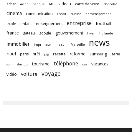
cadeau
achat
carte de visite
Avion
banque
bts
chocolat
cinema
communication
crédit
cuisine
déménagement
entreprise
football
enseignement
ecole
enfant
france
gouvernement
gateau
google
hiver
hollande
news
immobilier
imprimeur
maison
Marseille
noel
samsung
prêt
reforme
paris
recette
serie
psg
téléphone
tourisme
vacances
soin
startup
usa
voyage
voiture
vidéo