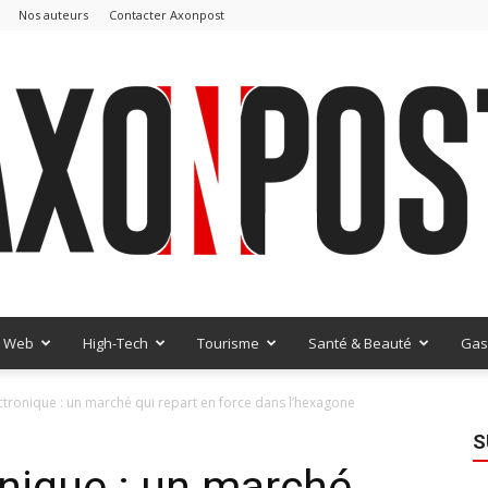
Nos auteurs
Contacter Axonpost
Web
High-Tech
Tourisme
Santé & Beauté
Gas
AxonPost
ctronique : un marché qui repart en force dans l’hexagone
S
onique : un marché