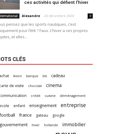
ces activités qui défient l’hiver
Alexandre
-
26 décembre 2024
nternational
0
us pensez que les sports nautiques, c’est
iquement pour l’été ? Faux. L’hiver a ses propres
pites, et elles...
OTS CLÉS
cadeau
achat
Avion
banque
bts
cinema
carte de visite
chocolat
communication
crédit
cuisine
déménagement
entreprise
enseignement
ecole
enfant
football
france
gateau
google
immobilier
gouvernement
hiver
hollande