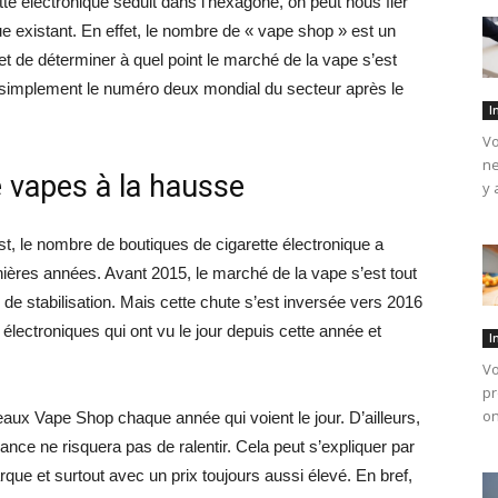
ette électronique séduit dans l’hexagone, on peut nous fier
e existant. En effet, le nombre de « vape shop » est un
t de déterminer à quel point le marché de la vape s’est
out simplement le numéro deux mondial du secteur après le
I
Vo
ne
 vapes à la hausse
y 
t, le nombre de boutiques de cigarette électronique a
ières années. Avant 2015, le marché de la vape s’est tout
de stabilisation. Mais cette chute s’est inversée vers 2016
électroniques qui ont vu le jour depuis cette année et
I
Vo
pr
on
aux Vape Shop chaque année qui voient le jour. D’ailleurs,
ance ne risquera pas de ralentir. Cela peut s’expliquer par
que et surtout avec un prix toujours aussi élevé. En bref,