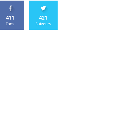
411
421
Fans
Suiveurs