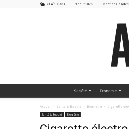
C
23.4
9 août 2026
Mentions légales
Paris
Société
Economie
Accueil
Santé & Beauté
Bien-être
Cigarette éle
Santé & Beauté
Bien-être
Cigarette électr