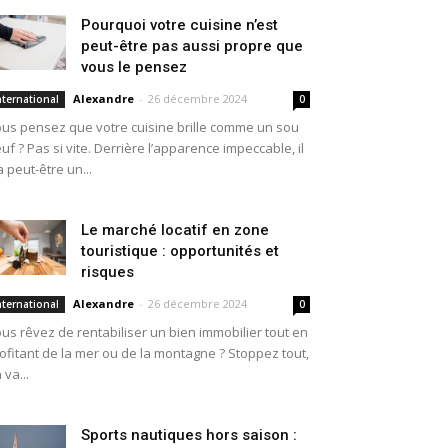
Pourquoi votre cuisine n’est
peut-être pas aussi propre que
vous le pensez
Alexandre
-
26 décembre 2024
nternational
0
us pensez que votre cuisine brille comme un sou
uf ? Pas si vite. Derrière l’apparence impeccable, il
a peut-être un...
Le marché locatif en zone
touristique : opportunités et
risques
Alexandre
-
26 décembre 2024
nternational
0
us rêvez de rentabiliser un bien immobilier tout en
ofitant de la mer ou de la montagne ? Stoppez tout,
 va...
Sports nautiques hors saison :