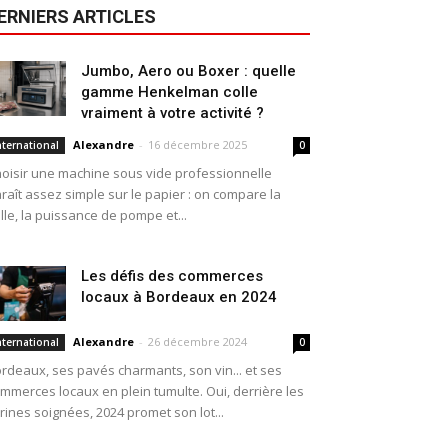
ERNIERS ARTICLES
Jumbo, Aero ou Boxer : quelle
gamme Henkelman colle
vraiment à votre activité ?
Alexandre
-
16 décembre 2025
nternational
0
oisir une machine sous vide professionnelle
raît assez simple sur le papier : on compare la
ille, la puissance de pompe et...
Les défis des commerces
locaux à Bordeaux en 2024
Alexandre
-
26 décembre 2024
nternational
0
rdeaux, ses pavés charmants, son vin... et ses
mmerces locaux en plein tumulte. Oui, derrière les
trines soignées, 2024 promet son lot...