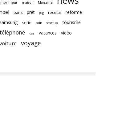
news
imprimeur
maison
Marseille
noel
prêt
reforme
paris
recette
psg
samsung
tourisme
serie
soin
startup
téléphone
vacances
vidéo
usa
voyage
voiture