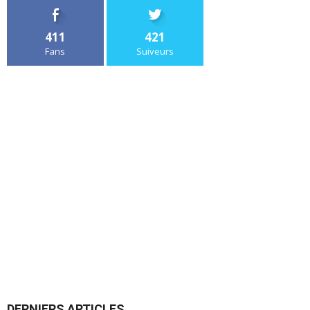
411
421
Fans
Suiveurs
DERNIERS ARTICLES