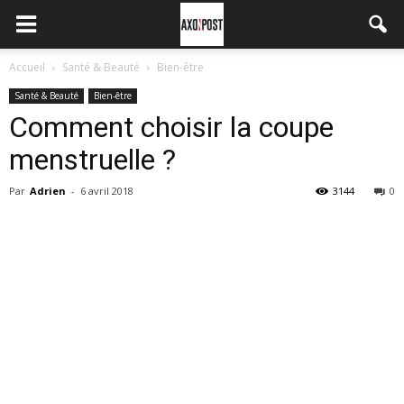
Accueil
Santé & Beauté
Bien-être
Santé & Beauté
Bien-être
Comment choisir la coupe
menstruelle ?
Par
Adrien
-
6 avril 2018
3144
0