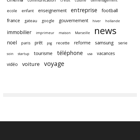
communication
crédit
cuisine
déménagement
entreprise
football
enseignement
ecole
enfant
france
gouvernement
gateau
google
hiver
hollande
news
immobilier
imprimeur
maison
Marseille
noel
samsung
prêt
reforme
paris
recette
serie
psg
téléphone
tourisme
vacances
soin
startup
usa
voyage
voiture
vidéo