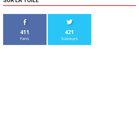
SUR LA TOILE
411
421
Fans
Suiveurs