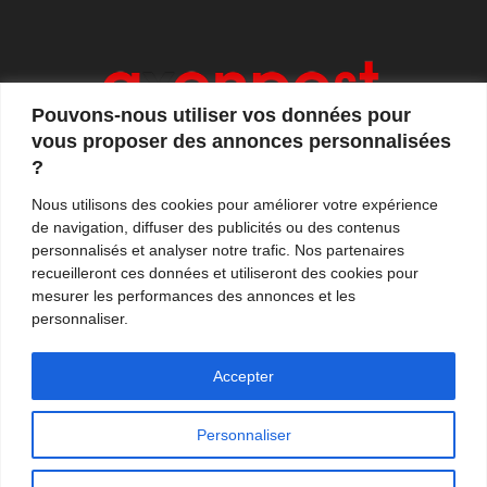
Pouvons-nous utiliser vos données pour
vous proposer des annonces personnalisées
?
Axonpost est votre magazine d'actualités, de débats
Nous utilisons des cookies pour améliorer votre expérience
et de tendances. Notre équipe de journalistes vous
de navigation, diffuser des publicités ou des contenus
propose quotidiennement de suivre l'actualité en
personnalisés et analyser notre trafic. Nos partenaires
France et à l'international.
recueilleront ces données et utiliseront des cookies pour
mesurer les performances des annonces et les
Contactez-nous:
contact@axonpost.com
personnaliser.
Accepter
Personnaliser
Mentions légales
Nos auteurs
Contacter Axonpost