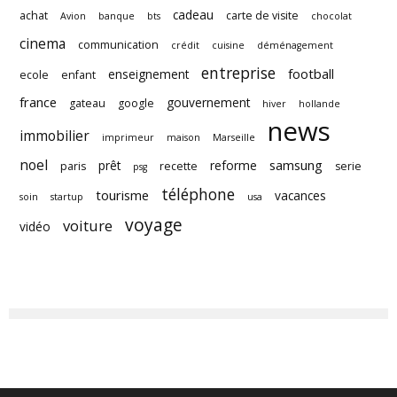
cadeau
achat
carte de visite
Avion
banque
bts
chocolat
cinema
communication
crédit
cuisine
déménagement
entreprise
football
enseignement
ecole
enfant
france
gouvernement
gateau
google
hiver
hollande
news
immobilier
imprimeur
maison
Marseille
noel
samsung
prêt
reforme
paris
recette
serie
psg
téléphone
tourisme
vacances
soin
startup
usa
voyage
voiture
vidéo