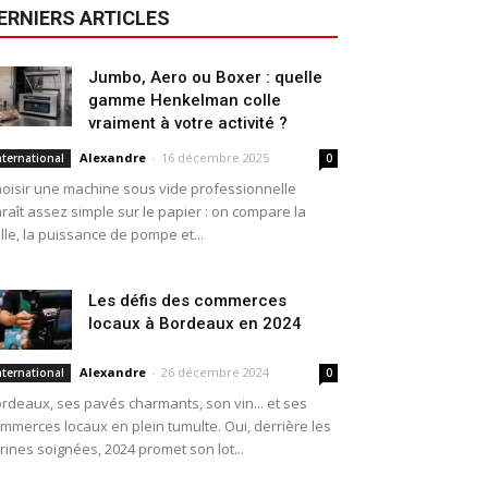
ERNIERS ARTICLES
Jumbo, Aero ou Boxer : quelle
gamme Henkelman colle
vraiment à votre activité ?
Alexandre
-
16 décembre 2025
nternational
0
oisir une machine sous vide professionnelle
raît assez simple sur le papier : on compare la
ille, la puissance de pompe et...
Les défis des commerces
locaux à Bordeaux en 2024
Alexandre
-
26 décembre 2024
nternational
0
rdeaux, ses pavés charmants, son vin... et ses
mmerces locaux en plein tumulte. Oui, derrière les
trines soignées, 2024 promet son lot...