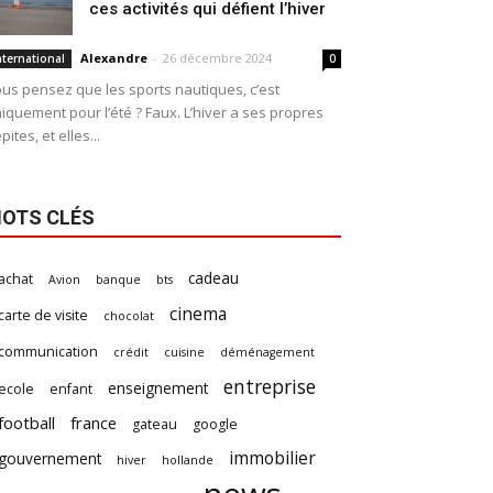
ces activités qui défient l’hiver
Alexandre
-
26 décembre 2024
nternational
0
us pensez que les sports nautiques, c’est
iquement pour l’été ? Faux. L’hiver a ses propres
pites, et elles...
OTS CLÉS
cadeau
achat
Avion
banque
bts
cinema
carte de visite
chocolat
communication
crédit
cuisine
déménagement
entreprise
enseignement
ecole
enfant
football
france
gateau
google
immobilier
gouvernement
hiver
hollande