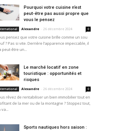
Pourquoi votre cuisine n’est
peut-être pas aussi propre que
vous le pensez
Alexandre
-
26 décembre 2024
nternational
0
us pensez que votre cuisine brille comme un sou
uf ? Pas si vite. Derrière l’apparence impeccable, il
a peut-être un...
Le marché locatif en zone
touristique : opportunités et
risques
Alexandre
-
26 décembre 2024
nternational
0
us rêvez de rentabiliser un bien immobilier tout en
ofitant de la mer ou de la montagne ? Stoppez tout,
 va...
Sports nautiques hors saison :