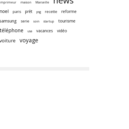
news
imprimeur
maison
Marseille
noel
prêt
reforme
paris
recette
psg
samsung
tourisme
serie
soin
startup
téléphone
vacances
vidéo
usa
voyage
voiture