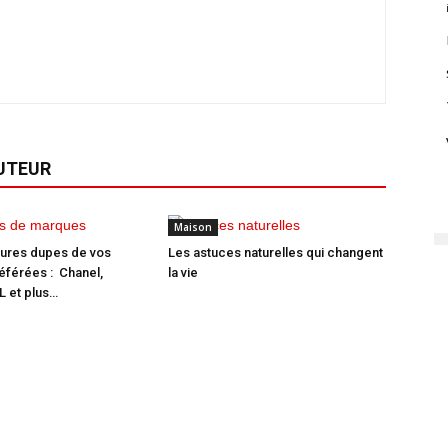
AUTEUR
Maison
eures dupes de vos
Les astuces naturelles qui changent
férées : Chanel,
la vie
 et plus…