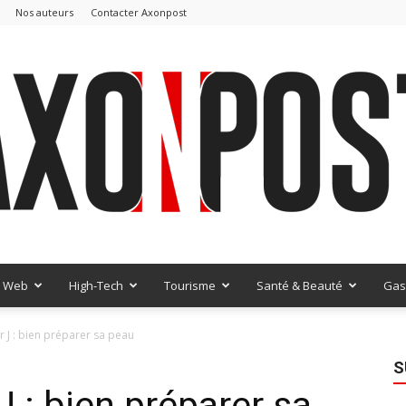
Nos auteurs
Contacter Axonpost
Web
High-Tech
Tourisme
Santé & Beauté
Gas
AxonPost
ur J : bien préparer sa peau
S
 J : bien préparer sa