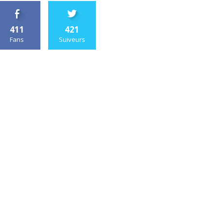
411
421
Fans
Suiveurs