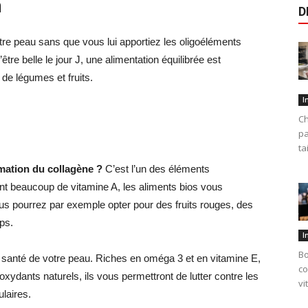
n
D
re peau sans que vous lui apportiez les oligoéléments
être belle le jour J, une alimentation équilibrée est
de légumes et fruits.
I
Ch
pa
ta
rmation du collagène ?
C’est l’un des éléments
ant beaucoup de vitamine A, les aliments bios vous
us pourrez par exemple opter pour des fruits rouges, des
ps.
I
Bo
a santé de votre peau. Riches en oméga 3 et en vitamine E,
co
oxydants naturels, ils vous permettront de lutter contre les
vi
laires.