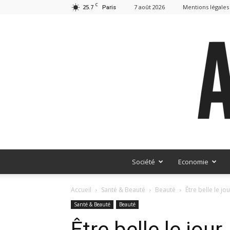
C
25.7
7 août 2026
Mentions légales
Paris
Société
Economie
Accueil
Santé & Beauté
Beauté
Être belle le jo
Santé & Beauté
Beauté
Être belle le jour