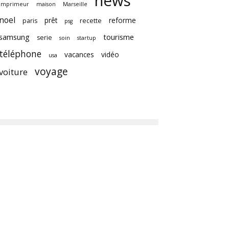
news
imprimeur
maison
Marseille
noel
prêt
reforme
paris
recette
psg
samsung
tourisme
serie
soin
startup
téléphone
vacances
vidéo
usa
voyage
voiture