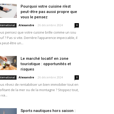
Pourquoi votre cuisine n’est
peut-être pas aussi propre que
vous le pensez
Alexandre
-
26 décembre 2024
nternational
0
us pensez que votre cuisine brille comme un sou
uf ? Pas si vite. Derrière l’apparence impeccable, il
a peut-être un...
Le marché locatif en zone
touristique : opportunités et
risques
Alexandre
-
26 décembre 2024
nternational
0
us rêvez de rentabiliser un bien immobilier tout en
ofitant de la mer ou de la montagne ? Stoppez tout,
 va...
Sports nautiques hors saison :