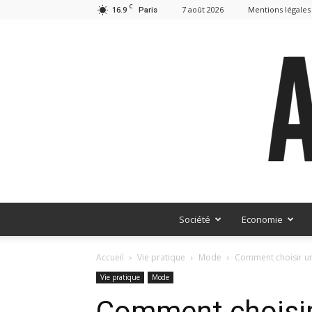
C
16.9
7 août 2026
Mentions légales
Paris
Société
Economie
Accueil
Vie pratique
Mode
Comment choisir u
Vie pratique
Mode
Comment choisir