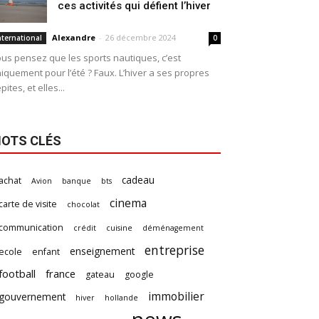
ces activités qui défient l’hiver
Alexandre
-
26 décembre 2024
nternational
0
us pensez que les sports nautiques, c’est
iquement pour l’été ? Faux. L’hiver a ses propres
pites, et elles...
OTS CLÉS
cadeau
achat
Avion
banque
bts
cinema
carte de visite
chocolat
communication
crédit
cuisine
déménagement
entreprise
enseignement
ecole
enfant
football
france
gateau
google
immobilier
gouvernement
hiver
hollande