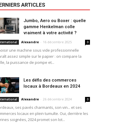
ERNIERS ARTICLES
Jumbo, Aero ou Boxer : quelle
gamme Henkelman colle
vraiment à votre activité ?
Alexandre
-
16 décembre 2025
nternational
0
oisir une machine sous vide professionnelle
raît assez simple sur le papier : on compare la
ille, la puissance de pompe et...
Les défis des commerces
locaux à Bordeaux en 2024
Alexandre
-
26 décembre 2024
nternational
0
rdeaux, ses pavés charmants, son vin... et ses
mmerces locaux en plein tumulte. Oui, derrière les
trines soignées, 2024 promet son lot...