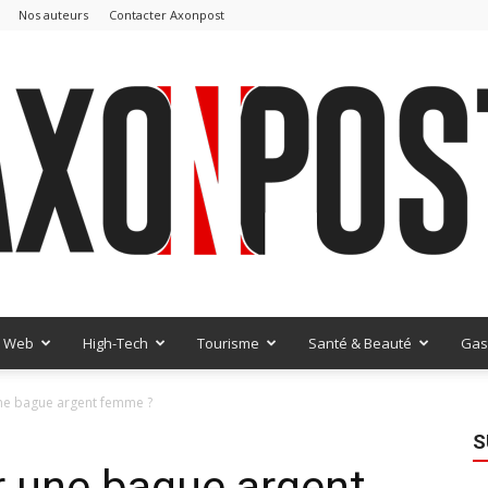
Nos auteurs
Contacter Axonpost
Web
High-Tech
Tourisme
Santé & Beauté
Gas
AxonPost
ne bague argent femme ?
S
 une bague argent