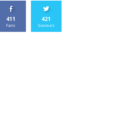
411
421
Fans
Suiveurs