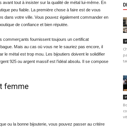
s avant tout à insister sur la qualité de métal lui-même. En
D
tique peu fiable. La première chose à faire est de vous
bles dans votre ville. Vous pouvez également commander en
 boutique de confiance et bien réputée.
ns commerçants fournissent toujours un certificat
I
la bague. Mais au cas où vous ne le sauriez pas encore, il
Ch
r le métal est trop mou. Les bijoutiers doivent le solidifier
pa
ta
rgent 925 ou argent massif est l’idéal absolu. Il se compose
ent femme
I
Bo
co
vi
ue ou la bonne bijouterie, vous pouvez passer au critère