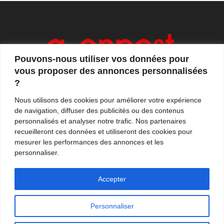
Pouvons-nous utiliser vos données pour
vous proposer des annonces personnalisées
?
Axonpost est votre magazine d'actualités, de débats
Nous utilisons des cookies pour améliorer votre expérience
et de tendances. Notre équipe de journalistes vous
de navigation, diffuser des publicités ou des contenus
propose quotidiennement de suivre l'actualité en
personnalisés et analyser notre trafic. Nos partenaires
France et à l'international.
recueilleront ces données et utiliseront des cookies pour
mesurer les performances des annonces et les
Contactez-nous:
contact@axonpost.com
personnaliser.
Accepter
Personnaliser
Mentions légales
Nos auteurs
Contacter Axonpost