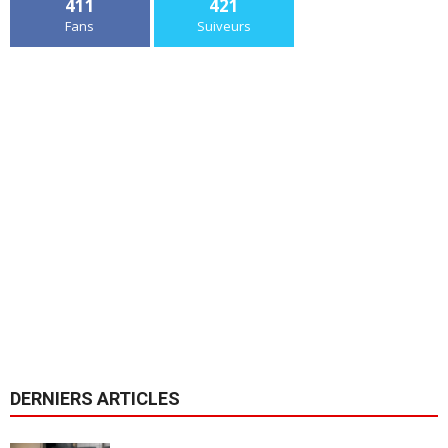
411
421
Fans
Suiveurs
DERNIERS ARTICLES