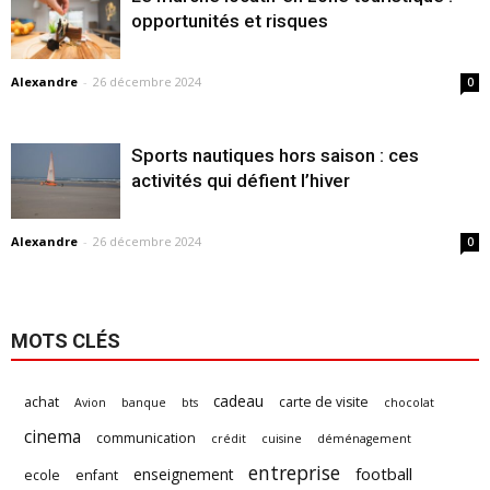
opportunités et risques
Alexandre
-
26 décembre 2024
0
Sports nautiques hors saison : ces
activités qui défient l’hiver
Alexandre
-
26 décembre 2024
0
MOTS CLÉS
cadeau
achat
carte de visite
Avion
banque
bts
chocolat
cinema
communication
crédit
cuisine
déménagement
entreprise
football
enseignement
ecole
enfant