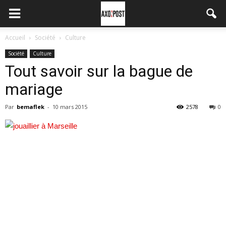
Accueil
Société
Culture
Société
Culture
Tout savoir sur la bague de
mariage
Par
bemaflek
-
10 mars 2015
2578
0