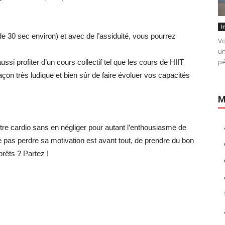
I
e 30 sec environ) et avec de l’assiduité, vous pourrez
Vo
un
pé
si profiter d’un cours collectif tel que les cours de HIIT
açon très ludique et bien sûr de faire évoluer vos capacités
M
tre cardio sans en négliger pour autant l’enthousiasme de
e pas perdre sa motivation est avant tout, de prendre du bon
rêts ? Partez !