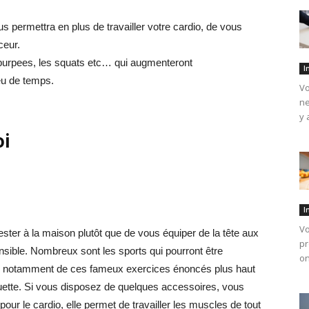
ous permettra en plus de travailler votre cardio, de vous
ceur.
burpees, les squats etc… qui augmenteront
I
eu de temps.
Vo
ne
y 
oi
I
Vo
ester à la maison plutôt que de vous équiper de la tête aux
pr
ensible. Nombreux sont les sports qui pourront être
on
 cas notamment de ces fameux exercices énoncés plus haut
houette. Si vous disposez de quelques accessoires, vous
pour le cardio, elle permet de travailler les muscles de tout