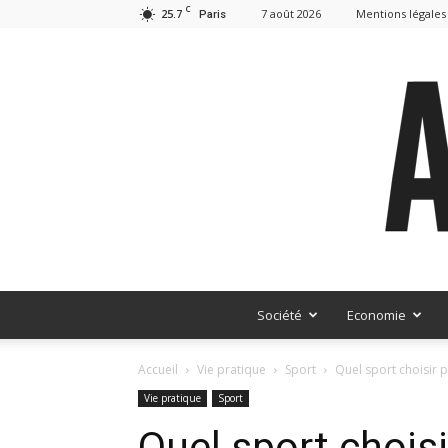
C
25.7
7 août 2026
Mentions légales
Paris
Société
Economie
Accueil
Vie pratique
Sport
Quel sport choisir 
Vie pratique
Sport
Quel sport chois