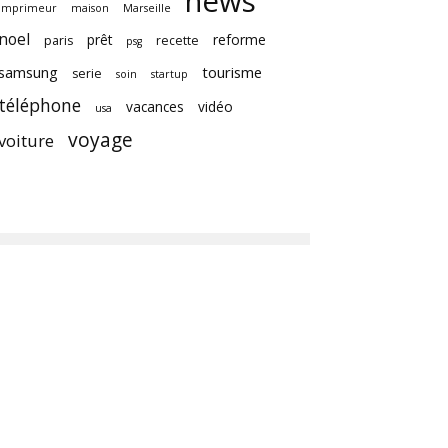
news
imprimeur
maison
Marseille
noel
prêt
reforme
paris
recette
psg
samsung
tourisme
serie
soin
startup
téléphone
vacances
vidéo
usa
voyage
voiture