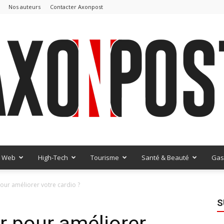
Nos auteurs
Contacter Axonpost
Web
High-Tech
Tourisme
Santé & Beauté
Gas
AxonPost
pour améliorer votre cardio ?
S
ir pour améliorer