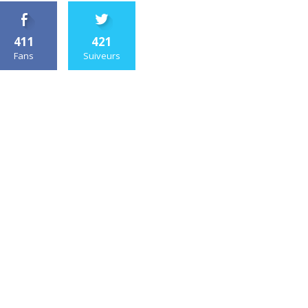
411
421
Fans
Suiveurs