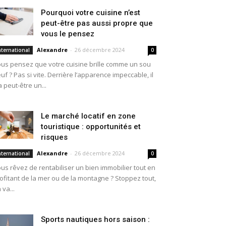
Pourquoi votre cuisine n’est
peut-être pas aussi propre que
vous le pensez
Alexandre
-
26 décembre 2024
nternational
0
us pensez que votre cuisine brille comme un sou
uf ? Pas si vite. Derrière l’apparence impeccable, il
a peut-être un...
Le marché locatif en zone
touristique : opportunités et
risques
Alexandre
-
26 décembre 2024
nternational
0
us rêvez de rentabiliser un bien immobilier tout en
ofitant de la mer ou de la montagne ? Stoppez tout,
 va...
Sports nautiques hors saison :