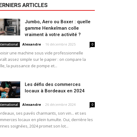
ERNIERS ARTICLES
Jumbo, Aero ou Boxer : quelle
gamme Henkelman colle
vraiment à votre activité ?
Alexandre
-
16 décembre 2025
nternational
0
oisir une machine sous vide professionnelle
raît assez simple sur le papier : on compare la
ille, la puissance de pompe et...
Les défis des commerces
locaux à Bordeaux en 2024
Alexandre
-
26 décembre 2024
nternational
0
rdeaux, ses pavés charmants, son vin... et ses
mmerces locaux en plein tumulte. Oui, derrière les
trines soignées, 2024 promet son lot...