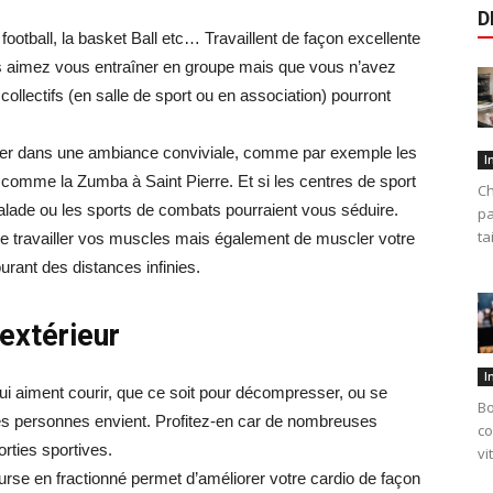
D
 football, la basket Ball etc… Travaillent de façon excellente
ous aimez vous entraîner en groupe mais que vous n’avez
collectifs (en salle de sport ou en association) pourront
atiquer dans une ambiance conviviale, comme par exemple les
I
comme la Zumba à Saint Pierre. Et si les centres de sport
Ch
lade ou les sports de combats pourraient vous séduire.
pa
ta
re travailler vos muscles mais également de muscler votre
rant des distances infinies.
 extérieur
I
ui aiment courir, que ce soit pour décompresser, ou se
Bo
t des personnes envient. Profitez-en car de nombreuses
co
rties sportives.
vi
course en fractionné permet d’améliorer votre cardio de façon