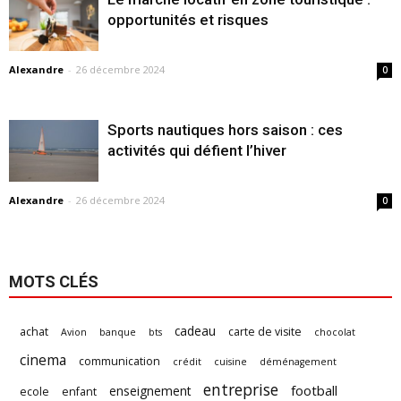
opportunités et risques
Alexandre
-
26 décembre 2024
0
Sports nautiques hors saison : ces
activités qui défient l’hiver
Alexandre
-
26 décembre 2024
0
MOTS CLÉS
cadeau
achat
carte de visite
Avion
banque
bts
chocolat
cinema
communication
crédit
cuisine
déménagement
entreprise
football
enseignement
ecole
enfant