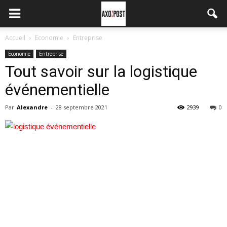
Accueil
Economie
Entreprise
Economie
Entreprise
Tout savoir sur la logistique
événementielle
Par
Alexandre
-
28 septembre 2021
2939
0