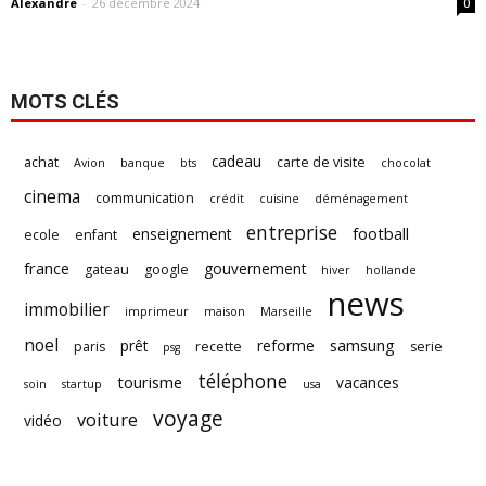
Alexandre
-
26 décembre 2024
0
MOTS CLÉS
cadeau
achat
carte de visite
Avion
banque
bts
chocolat
cinema
communication
crédit
cuisine
déménagement
entreprise
football
enseignement
ecole
enfant
france
gouvernement
gateau
google
hiver
hollande
news
immobilier
imprimeur
maison
Marseille
noel
samsung
prêt
reforme
paris
recette
serie
psg
téléphone
tourisme
vacances
soin
startup
usa
voyage
voiture
vidéo