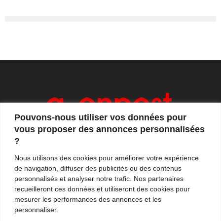
Pouvons-nous utiliser vos données pour
vous proposer des annonces personnalisées
?
Axonpost est votre magazine d'actualités, de débats
Nous utilisons des cookies pour améliorer votre expérience
et de tendances. Notre équipe de journalistes vous
de navigation, diffuser des publicités ou des contenus
propose quotidiennement de suivre l'actualité en
personnalisés et analyser notre trafic. Nos partenaires
France et à l'international.
recueilleront ces données et utiliseront des cookies pour
mesurer les performances des annonces et les
Contactez-nous:
contact@axonpost.com
personnaliser.