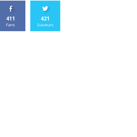
411
421
Fans
Suiveurs