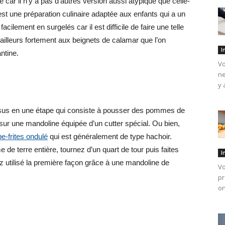
 car il n’y a pas d’autres version aussi atypique que celle-
’est une préparation culinaire adaptée aux enfants qui a un
cilement en surgelés car il est difficile de faire une telle
ailleurs fortement aux beignets de calamar que l’on
I
ntine.
Vo
ne
y 
essus en une étape qui consiste à pousser des pommes de
sur une mandoline équipée d’un cutter spécial. Ou bien,
e-frites ondulé
qui est généralement de type hachoir.
 terre entière, tournez d’un quart de tour puis faites
I
 utilisé la première façon grâce à une mandoline de
Vo
pr
on