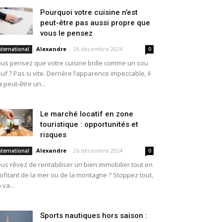
Pourquoi votre cuisine n’est
peut-être pas aussi propre que
vous le pensez
Alexandre
-
26 décembre 2024
nternational
0
us pensez que votre cuisine brille comme un sou
uf ? Pas si vite. Derrière l’apparence impeccable, il
a peut-être un...
Le marché locatif en zone
touristique : opportunités et
risques
Alexandre
-
26 décembre 2024
nternational
0
us rêvez de rentabiliser un bien immobilier tout en
ofitant de la mer ou de la montagne ? Stoppez tout,
 va...
Sports nautiques hors saison :