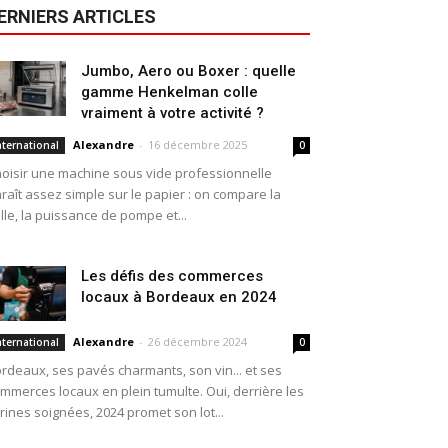
ERNIERS ARTICLES
Jumbo, Aero ou Boxer : quelle
gamme Henkelman colle
vraiment à votre activité ?
Alexandre
-
16 décembre 2025
nternational
0
oisir une machine sous vide professionnelle
raît assez simple sur le papier : on compare la
ille, la puissance de pompe et...
Les défis des commerces
locaux à Bordeaux en 2024
Alexandre
-
26 décembre 2024
nternational
0
rdeaux, ses pavés charmants, son vin... et ses
mmerces locaux en plein tumulte. Oui, derrière les
trines soignées, 2024 promet son lot...