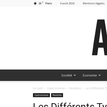
C
26
6 août 2026
Mentions légales
Paris
Société
Economie
Accueil
Gastronomie
Recettes
Les Différents T
Gastronomie
Recettes
Les Différents Ty