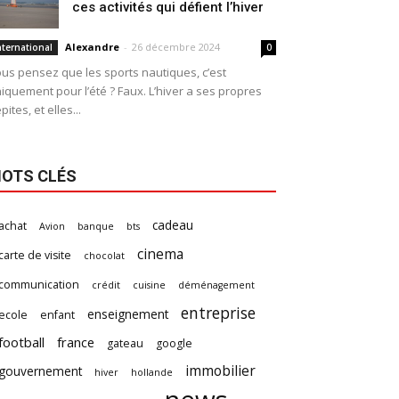
ces activités qui défient l’hiver
Alexandre
-
26 décembre 2024
nternational
0
us pensez que les sports nautiques, c’est
iquement pour l’été ? Faux. L’hiver a ses propres
pites, et elles...
OTS CLÉS
cadeau
achat
Avion
banque
bts
cinema
carte de visite
chocolat
communication
crédit
cuisine
déménagement
entreprise
enseignement
ecole
enfant
football
france
gateau
google
immobilier
gouvernement
hiver
hollande