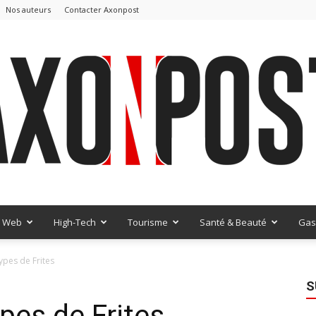
Nos auteurs
Contacter Axonpost
Web
High-Tech
Tourisme
Santé & Beauté
Gas
AxonPost
ypes de Frites
S
pes de Frites