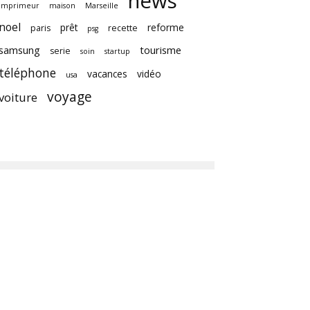
news
imprimeur
maison
Marseille
noel
prêt
reforme
paris
recette
psg
samsung
tourisme
serie
soin
startup
téléphone
vacances
vidéo
usa
voyage
voiture