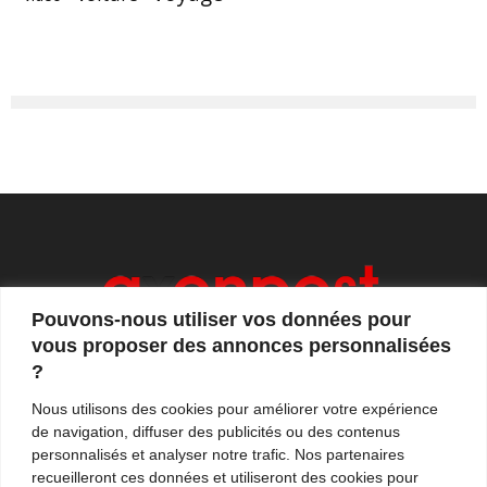
Pouvons-nous utiliser vos données pour
vous proposer des annonces personnalisées
?
Axonpost est votre magazine d'actualités, de débats
Nous utilisons des cookies pour améliorer votre expérience
et de tendances. Notre équipe de journalistes vous
de navigation, diffuser des publicités ou des contenus
propose quotidiennement de suivre l'actualité en
personnalisés et analyser notre trafic. Nos partenaires
France et à l'international.
recueilleront ces données et utiliseront des cookies pour