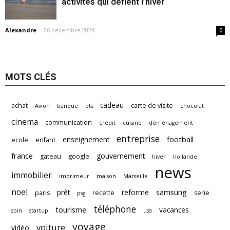
activités qui défient l’hiver
Alexandre
-
26 décembre 2024
0
MOTS CLÉS
cadeau
achat
carte de visite
Avion
banque
bts
chocolat
cinema
communication
crédit
cuisine
déménagement
entreprise
football
enseignement
ecole
enfant
france
gouvernement
gateau
google
hiver
hollande
news
immobilier
imprimeur
maison
Marseille
noel
samsung
prêt
reforme
paris
recette
serie
psg
téléphone
tourisme
vacances
soin
startup
usa
voyage
voiture
vidéo