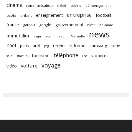
cinema
communication
crédit
cuisine
déménagement
entreprise
football
enseignement
ecole
enfant
france
gouvernement
gateau
google
hiver
hollande
news
immobilier
imprimeur
maison
Marseille
noel
samsung
prêt
reforme
paris
recette
serie
psg
téléphone
tourisme
vacances
soin
startup
usa
voyage
voiture
vidéo