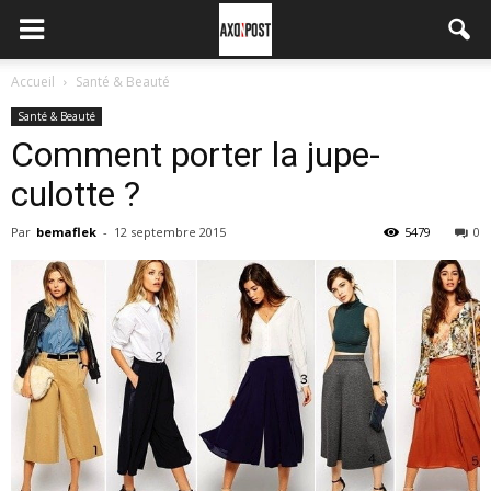
Accueil
Santé & Beauté
Santé & Beauté
Comment porter la jupe-
culotte ?
Par
bemaflek
-
12 septembre 2015
5479
0