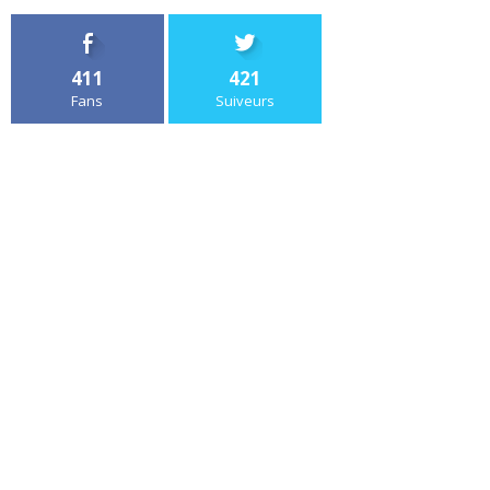
411
421
Fans
Suiveurs