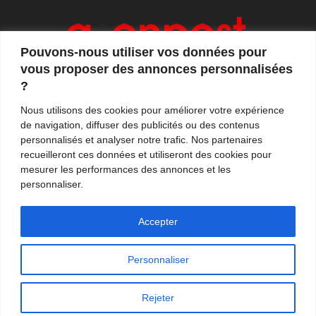
Pouvons-nous utiliser vos données pour
vous proposer des annonces personnalisées
?
Axonpost est votre magazine d'actualités, de débats
Nous utilisons des cookies pour améliorer votre expérience
et de tendances. Notre équipe de journalistes vous
de navigation, diffuser des publicités ou des contenus
propose quotidiennement de suivre l'actualité en
personnalisés et analyser notre trafic. Nos partenaires
France et à l'international.
recueilleront ces données et utiliseront des cookies pour
mesurer les performances des annonces et les
Contactez-nous:
contact@axonpost.com
personnaliser.
Accepter
Personnaliser
Mentions légales
Nos auteurs
Contacter Axonpost
Rejeter
© Tous droits réservés - Axonpost