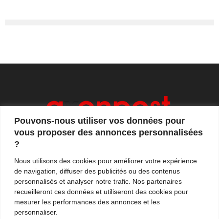
Pouvons-nous utiliser vos données pour
vous proposer des annonces personnalisées
?
Axonpost est votre magazine d'actualités, de débats
Nous utilisons des cookies pour améliorer votre expérience
et de tendances. Notre équipe de journalistes vous
de navigation, diffuser des publicités ou des contenus
propose quotidiennement de suivre l'actualité en
personnalisés et analyser notre trafic. Nos partenaires
France et à l'international.
recueilleront ces données et utiliseront des cookies pour
mesurer les performances des annonces et les
Contactez-nous:
contact@axonpost.com
personnaliser.