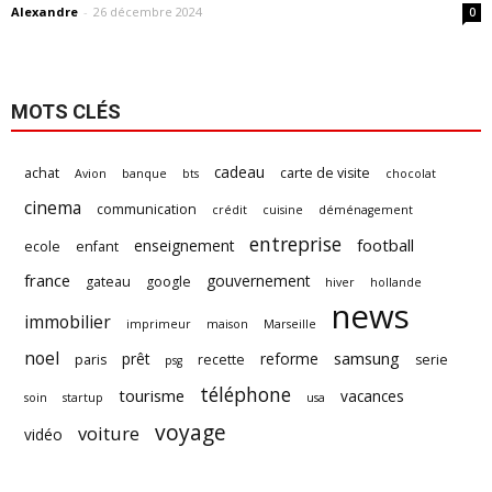
Alexandre
-
26 décembre 2024
0
MOTS CLÉS
cadeau
achat
carte de visite
Avion
banque
bts
chocolat
cinema
communication
crédit
cuisine
déménagement
entreprise
football
enseignement
ecole
enfant
france
gouvernement
gateau
google
hiver
hollande
news
immobilier
imprimeur
maison
Marseille
noel
samsung
prêt
reforme
paris
recette
serie
psg
téléphone
tourisme
vacances
soin
startup
usa
voyage
voiture
vidéo