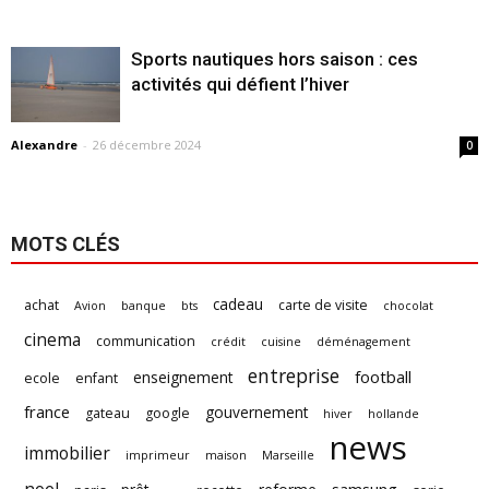
Sports nautiques hors saison : ces
activités qui défient l’hiver
Alexandre
-
26 décembre 2024
0
MOTS CLÉS
cadeau
achat
carte de visite
Avion
banque
bts
chocolat
cinema
communication
crédit
cuisine
déménagement
entreprise
football
enseignement
ecole
enfant
france
gouvernement
gateau
google
hiver
hollande
news
immobilier
imprimeur
maison
Marseille