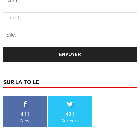
SUR LA TOILE
411
421
Fans
Suiveurs