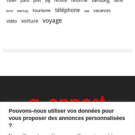
noel
samsung
prêt
reforme
paris
recette
serie
psg
téléphone
tourisme
vacances
soin
startup
usa
voyage
voiture
vidéo
Pouvons-nous utiliser vos données pour
vous proposer des annonces personnalisées
?
Axonpost est votre magazine d'actualités, de débats