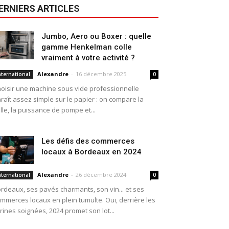
ERNIERS ARTICLES
Jumbo, Aero ou Boxer : quelle
gamme Henkelman colle
vraiment à votre activité ?
Alexandre
-
16 décembre 2025
nternational
0
oisir une machine sous vide professionnelle
raît assez simple sur le papier : on compare la
ille, la puissance de pompe et...
Les défis des commerces
locaux à Bordeaux en 2024
Alexandre
-
26 décembre 2024
nternational
0
rdeaux, ses pavés charmants, son vin... et ses
mmerces locaux en plein tumulte. Oui, derrière les
trines soignées, 2024 promet son lot...