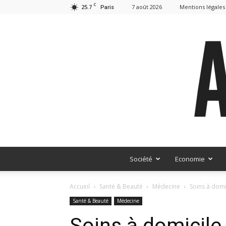
C
25.7
7 août 2026
Mentions légales
Paris
Société
Economie
Accueil
Santé & Beauté
Médecine
Soins à domi
Santé & Beauté
Médecine
Soins à domicile