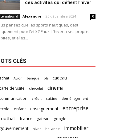
ces activités qui défient l’hiver
Alexandre
-
26 décembre 2024
nternational
0
us pensez que les sports nautiques, c’est
iquement pour l’été ? Faux. L’hiver a ses propres
pites, et elles...
OTS CLÉS
cadeau
achat
Avion
banque
bts
cinema
carte de visite
chocolat
communication
crédit
cuisine
déménagement
entreprise
enseignement
ecole
enfant
football
france
gateau
google
immobilier
gouvernement
hiver
hollande