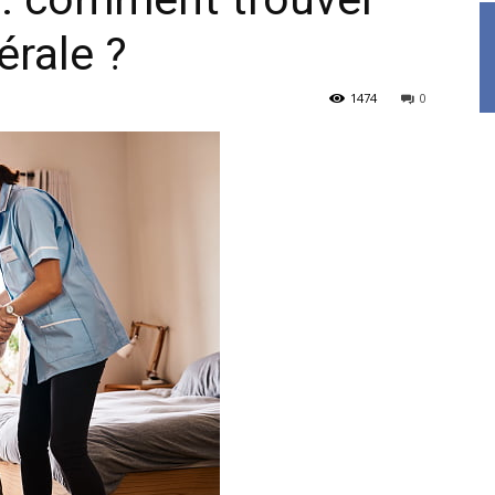
érale ?
1474
0