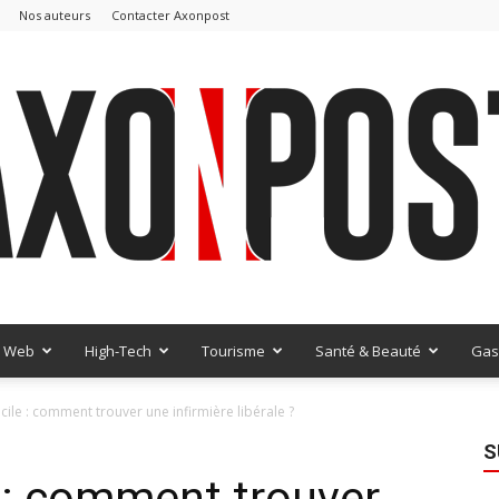
Nos auteurs
Contacter Axonpost
Web
High-Tech
Tourisme
Santé & Beauté
Gas
AxonPost
cile : comment trouver une infirmière libérale ?
S
 : comment trouver