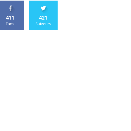
411
421
Fans
Suiveurs