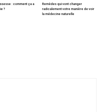
ossesse : comment ça a
Remèdes qui vont changer
ie ?
radicalement votre manière de voir
la médecine naturelle