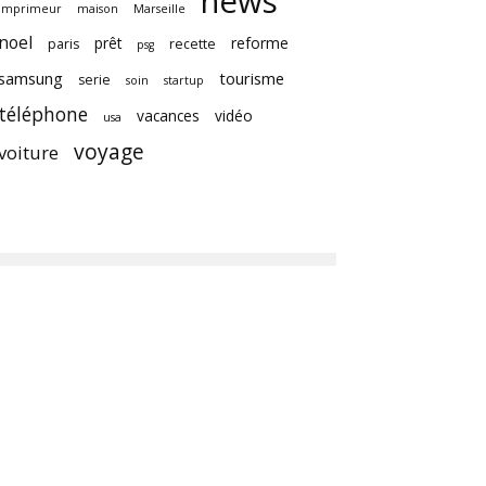
news
imprimeur
maison
Marseille
noel
prêt
reforme
paris
recette
psg
samsung
tourisme
serie
soin
startup
téléphone
vacances
vidéo
usa
voyage
voiture