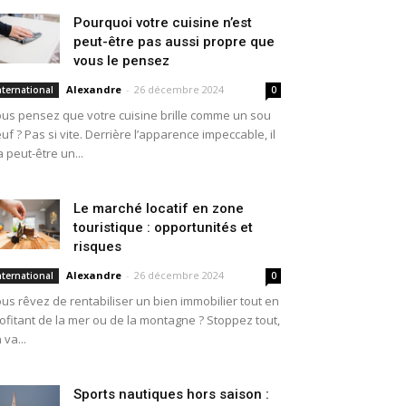
Pourquoi votre cuisine n’est
peut-être pas aussi propre que
vous le pensez
Alexandre
-
26 décembre 2024
nternational
0
us pensez que votre cuisine brille comme un sou
uf ? Pas si vite. Derrière l’apparence impeccable, il
a peut-être un...
Le marché locatif en zone
touristique : opportunités et
risques
Alexandre
-
26 décembre 2024
nternational
0
us rêvez de rentabiliser un bien immobilier tout en
ofitant de la mer ou de la montagne ? Stoppez tout,
 va...
Sports nautiques hors saison :