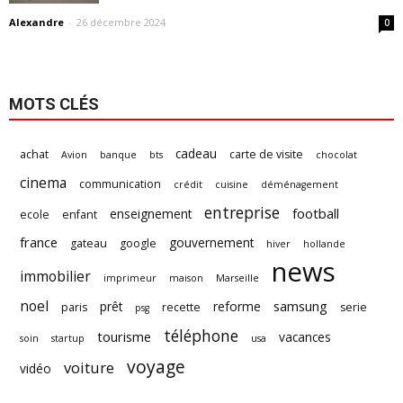
Alexandre
-
26 décembre 2024
0
MOTS CLÉS
cadeau
achat
carte de visite
Avion
banque
bts
chocolat
cinema
communication
crédit
cuisine
déménagement
entreprise
football
enseignement
ecole
enfant
france
gouvernement
gateau
google
hiver
hollande
news
immobilier
imprimeur
maison
Marseille
noel
samsung
prêt
reforme
paris
recette
serie
psg
téléphone
tourisme
vacances
soin
startup
usa
voyage
voiture
vidéo