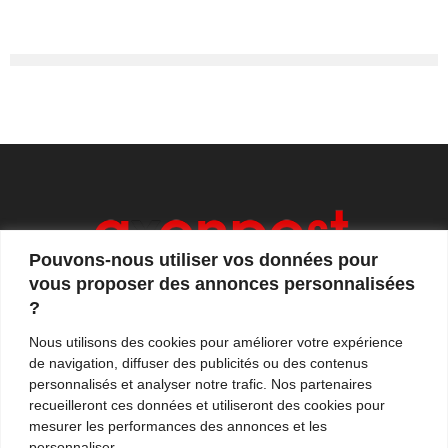
Pouvons-nous utiliser vos données pour
vous proposer des annonces personnalisées
?
Axonpost est votre magazine d'actualités, de débats
Nous utilisons des cookies pour améliorer votre expérience
et de tendances. Notre équipe de journalistes vous
de navigation, diffuser des publicités ou des contenus
propose quotidiennement de suivre l'actualité en
personnalisés et analyser notre trafic. Nos partenaires
France et à l'international.
recueilleront ces données et utiliseront des cookies pour
mesurer les performances des annonces et les
Contactez-nous:
contact@axonpost.com
personnaliser.